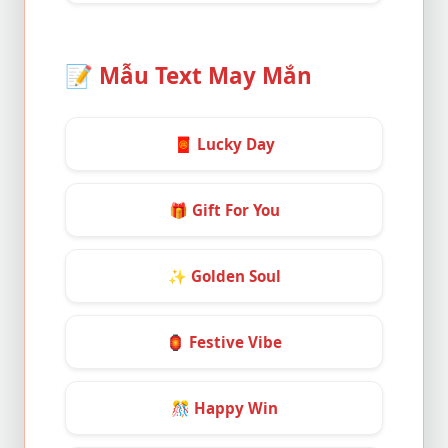
📝
Mẫu Text May Mắn
🧧
Lucky Day
🎁
Gift For You
✨
Golden Soul
🏮
Festive Vibe
🎊
Happy Win