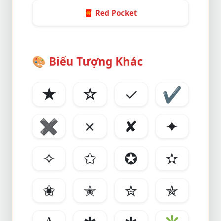
🧧
Red Pocket
🎨
Biểu Tượng Khác
★
☆
✓
✔
✖
✗
✘
✦
✧
✩
✪
✫
✬
✭
✮
✯