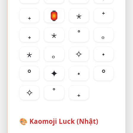
₊
🏮
⋆
⁺
₊
⋆
˚
｡
⋆
｡
✧
˖
°
✦
˖
°
✧
˚
₊
🎨
Kaomoji Luck (Nhật)