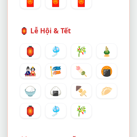
🧧
🧧
🧧
🏮
Lễ Hội & Tết
🏮
🎐
🎋
🎍
🎎
🎏
🍡
🍘
🍚
🍙
🍢
🥟
🏮
🎐
🎋