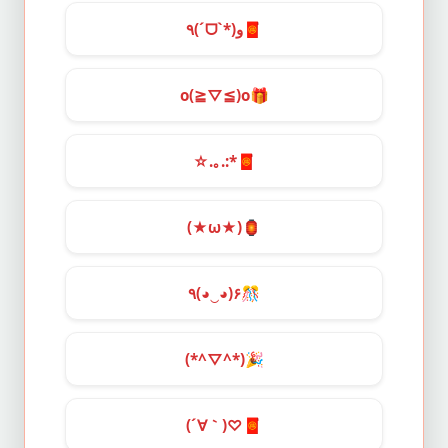
٩(ˊᗜˋ*)و
🧧
o(≧▽≦)o
🎁
☆.｡.:*
🧧
(★ω★)
🏮
٩(◕‿◕)۶
🎊
(*^▽^*)
🎉
(´∀｀)♡
🧧