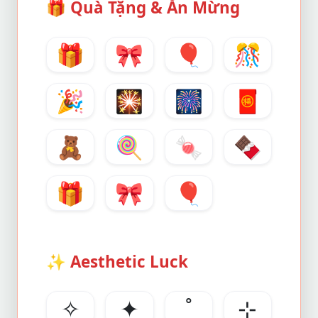
🎁
Quà Tặng & Ăn Mừng
🎁
🎀
🎈
🎊
🎉
🎇
🎆
🧧
🧸
🍭
🍬
🍫
🎁
🎀
🎈
✨
Aesthetic Luck
✧
✦
˚
⊹