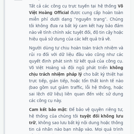
Tất cả các công cụ trực tuyến tại hệ thống
Võ
Việt Hoàng Official
được cung cấp hoàn toàn
miễn phí dưới dạng "nguyên trạng". Chúng
tôi không đưa ra bất kỳ cam kết hay bảo đảm
nào về tính chính xác tuyệt đối, độ tin cậy hoặc
hiệu quả sử dụng của các kết quả trả về.
Người dùng tự chịu hoàn toàn trách nhiệm và
rủi ro đối với dữ liệu đầu vào cũng như các
quyết định phát sinh từ kết quả của công cụ.
Võ Việt Hoàng và đội ngũ phát triển
không
chịu trách nhiệm pháp lý
cho bất kỳ thiệt hại
trực tiếp, gián tiếp, hoặc tổn thất kinh tế nào
(bao gồm sụt giảm traffic, lỗi hệ thống, hoặc
sai lệch dữ liệu) liên quan đến việc sử dụng
các công cụ này.
Cam kết bảo mật:
Để bảo vệ quyền riêng tư,
hệ thống của chúng tôi
tuyệt đối không lưu
trữ
, không sao lưu bất kỳ nội dung hoặc thông
tin cá nhân nào bạn nhập vào. Mọi quá trình