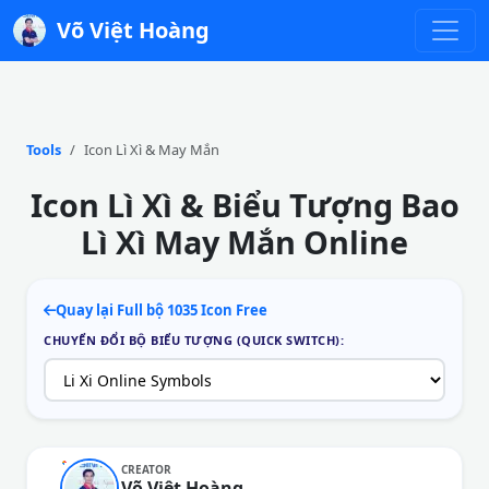
Võ Việt Hoàng
Tools
Icon Lì Xì & May Mắn
Icon Lì Xì & Biểu Tượng Bao
Lì Xì May Mắn Online
Quay lại Full bộ 1035 Icon Free
CHUYỂN ĐỔI BỘ BIỂU TƯỢNG (QUICK SWITCH):
CREATOR
Võ Việt Hoàng