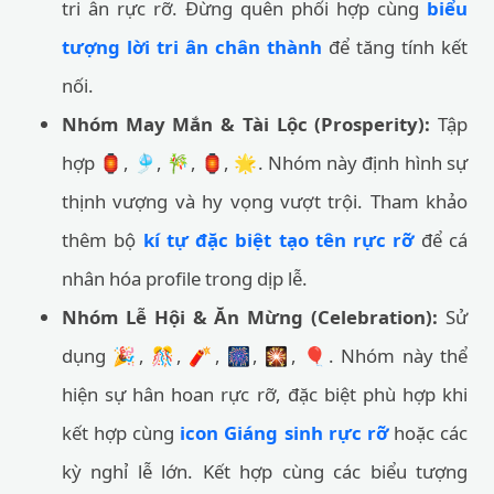
tri ân rực rỡ. Đừng quên phối hợp cùng
biểu
tượng lời tri ân chân thành
để tăng tính kết
nối.
Nhóm May Mắn & Tài Lộc (Prosperity):
Tập
hợp 🏮, 🎐, 🎋, 🏮, 🌟. Nhóm này định hình sự
thịnh vượng và hy vọng vượt trội. Tham khảo
thêm bộ
kí tự đặc biệt tạo tên rực rỡ
để cá
nhân hóa profile trong dịp lễ.
Nhóm Lễ Hội & Ăn Mừng (Celebration):
Sử
dụng 🎉, 🎊, 🧨, 🎆, 🎇, 🎈. Nhóm này thể
hiện sự hân hoan rực rỡ, đặc biệt phù hợp khi
kết hợp cùng
icon Giáng sinh rực rỡ
hoặc các
kỳ nghỉ lễ lớn. Kết hợp cùng các biểu tượng