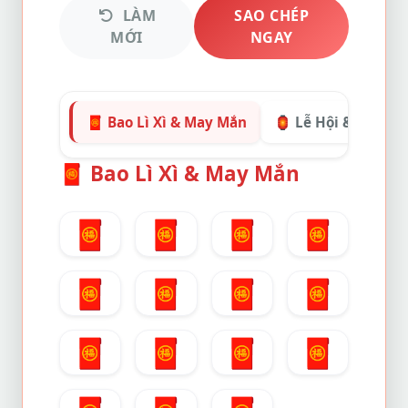
LÀM
SAO CHÉP
MỚI
NGAY
🧧 Bao Lì Xì & May Mắn
🏮 Lễ Hội & Tết
🧧
Bao Lì Xì & May Mắn
🧧
🧧
🧧
🧧
🧧
🧧
🧧
🧧
🧧
🧧
🧧
🧧