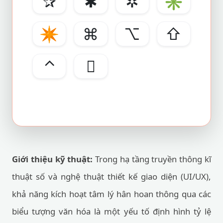
✰
✱
✲
✳
✴
⌘
⌥
⇧
⌃

Giới thiệu kỹ thuật:
Trong hạ tầng truyền thông kĩ
thuật số và nghệ thuật thiết kế giao diện (UI/UX),
khả năng kích hoạt tâm lý hân hoan thông qua các
biểu tượng văn hóa là một yếu tố định hình tỷ lệ