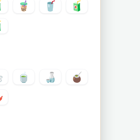

🧋
🥤
🧃

☕
🍵
🍶
🧉
