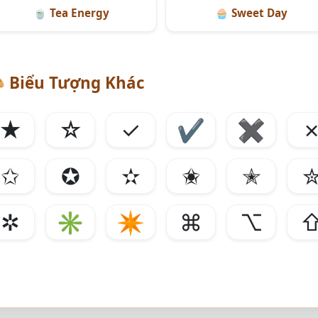
🍵
Tea Energy
🧁
Sweet Day

Biểu Tượng Khác
★
☆
✓
✔
✖
✩
✪
✫
✬
✭
✲
✳
✴
⌘
⌥