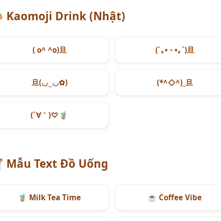

Kaomoji Drink (Nhật)
( o^ ^o)旦
(´｡• ᵕ •｡`)旦
旦(◡‿◡✿)
(*^◇^)_旦
(´∀｀)♡
🧋

Mẫu Text Đồ Uống
🧋
Milk Tea Time
☕
Coffee Vibe