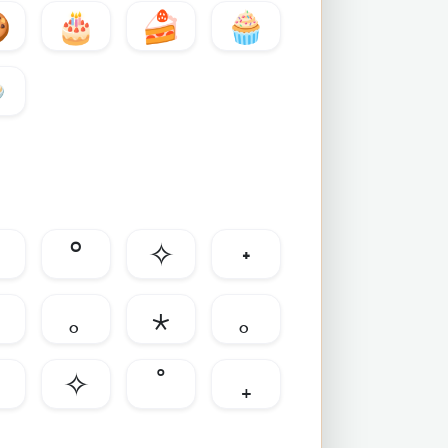

🎂
🍰
🧁

°
✧
˖
｡
⋆
｡
✧
˚
₊