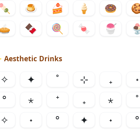
🍡
🍮
🍰
🍦
🍩

🥧
🍫
🍭
🍬
🍧

✨
Aesthetic Drinks
✧
✦
˚
⊹
₊
˖
°
⋆
⁺
₊
⋆
˚
✧
˖
°
✦
˖
°