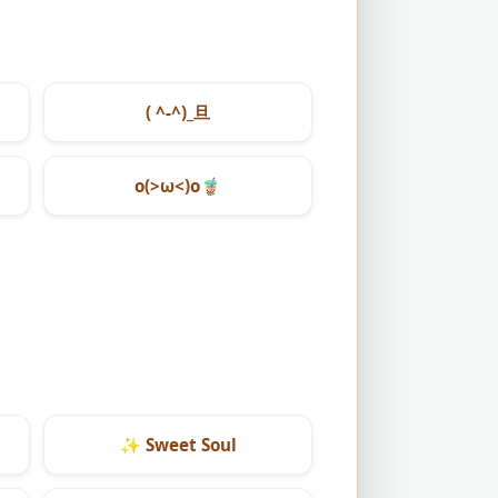
( ^-^)_旦
o(>ω<)o
🧋
✨
Sweet Soul