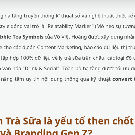
 hạ tầng truyền thông kĩ thuật số và nghệ thuật thiết kế 
style đóng vai trò là "Relatability Marker" (Mỏ neo sự tươ
bble Tea Symbols
của Võ Việt Hoàng được xây dựng nhằm
 cho các dự án Content Marketing, báo cáo dữ liệu thị tr
tập hợp 100% dữ liệu về ly trà sữa trân châu, các loại đồ
 văn hóa "Drink & Social". Toàn bộ hạ tầng được tối ưu để
g nâng tầm uy tín nội dung thông qua kỹ thuật
convert 
n Trà Sữa là yếu tố then chố
và Branding Gen Z?