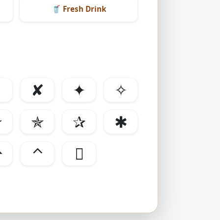
🥤
Fresh Drink
✗
✘
✦
✧
✮
✯
✰
✱
⇧
⌃
