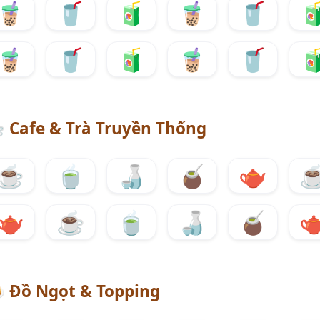
🧋
🥤
🧃
🧋
🥤

🧋
🥤
🧃
🧋
🥤

☕
Cafe & Trà Truyền Thống
☕
🍵
🍶
🧉
🫖
🫖
☕
🍵
🍶
🧉


Đồ Ngọt & Topping