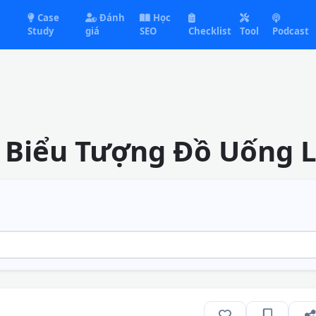
Case
Đánh
Học
Study
giá
SEO
Checklist
Tool
Podcast
 Biểu Tượng Đồ Uống L