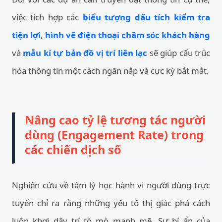
việc tích hợp các
biểu tượng dấu tích kiểm tra
tiện lợi
,
hình vẽ điện thoại chăm sóc khách hàng
và
mẫu kí tự bản đồ vị trí liên lạc
sẽ giúp cấu trúc
hóa thông tin một cách ngăn nắp và cực kỳ bắt mắt.
Nâng cao tỷ lệ tương tác người
dùng (Engagement Rate) trong
các chiến dịch số
Nghiên cứu về tâm lý học hành vi người dùng trực
tuyến chỉ ra rằng những yếu tố thị giác phá cách
luôn khơi dậy trí tò mò mạnh mẽ. Sự bí ẩn của