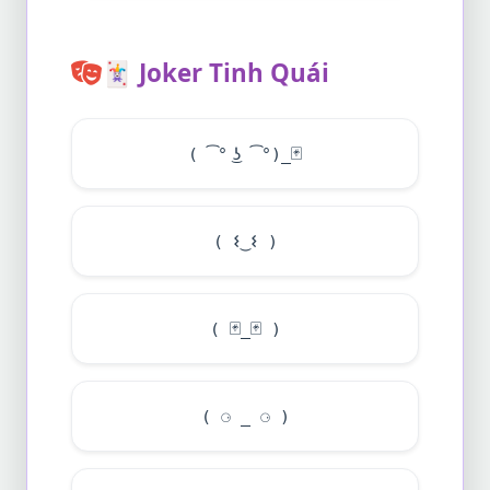
🃏
Joker Tinh Quái
( ͡° ͜ʖ ͡°)_
🃏
( 𐌔‿𐌔 )
(
🃏
_
🃏
)
( ⚆ _ ⚆ )