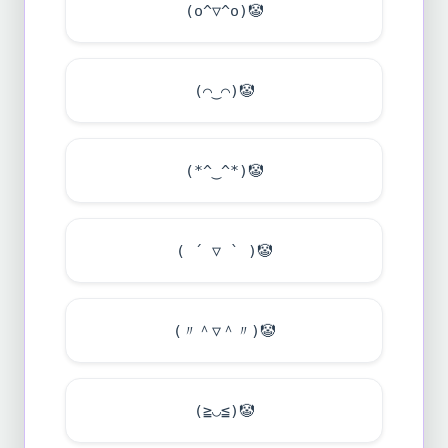
(o^▽^o)
🤡
(⌒‿⌒)
🤡
(*^‿^*)
🤡
( ´ ▽ ` )
🤡
(〃＾▽＾〃)
🤡
(≧◡≦)
🤡