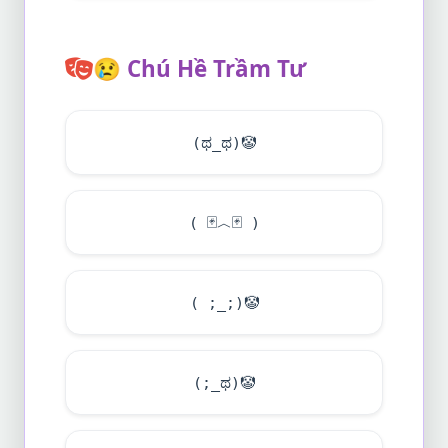
😢
Chú Hề Trầm Tư
(ಥ_ಥ)
🤡
(
🃏
︿
🃏
)
( ;_;)
🤡
(;_ಥ)
🤡