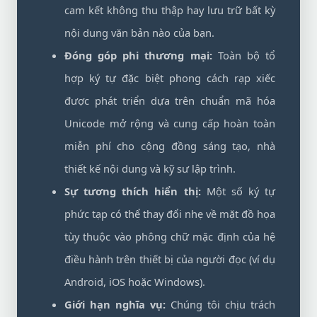
cam kết không thu thập hay lưu trữ bất kỳ
nội dung văn bản nào của bạn.
Đóng góp phi thương mại:
Toàn bộ tổ
hợp ký tự đặc biệt phong cách rạp xiếc
được phát triển dựa trên chuẩn mã hóa
Unicode mở rộng và cung cấp hoàn toàn
miễn phí cho cộng đồng sáng tạo, nhà
thiết kế nội dung và kỹ sư lập trình.
Sự tương thích hiển thị:
Một số ký tự
phức tạp có thể thay đổi nhẹ về mặt đồ họa
tùy thuộc vào phông chữ mặc định của hệ
điều hành trên thiết bị của người đọc (ví dụ
Android, iOS hoặc Windows).
Giới hạn nghĩa vụ:
Chúng tôi chịu trách