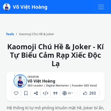
Võ Việt Hoàng
Tools
Kaomoji Chú Hề & Joker
Kaomoji Chú Hề & Joker - Kí
Tự Biểu Cảm Rạp Xiếc Độc
Lạ
CREATOR
Võ Việt Hoàng
SEO Leader | Digital Marketer | Founder SEO GenZ
293
VI
Hệ thống kí tự mô phỏng khuôn mặt hề, Joker bí ẩn,