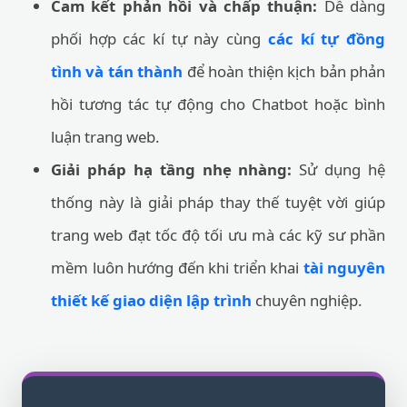
Cam kết phản hồi và chấp thuận:
Dễ dàng
phối hợp các kí tự này cùng
các kí tự đồng
tình và tán thành
để hoàn thiện kịch bản phản
hồi tương tác tự động cho Chatbot hoặc bình
luận trang web.
Giải pháp hạ tầng nhẹ nhàng:
Sử dụng hệ
thống này là giải pháp thay thế tuyệt vời giúp
trang web đạt tốc độ tối ưu mà các kỹ sư phần
mềm luôn hướng đến khi triển khai
tài nguyên
thiết kế giao diện lập trình
chuyên nghiệp.