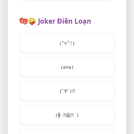
🤪
Joker Điên Loạn
(˚▽˚!)
(ʘ▽ʘ)
(ﾟ∀ﾟ)
🃏
(╬
🃏
益
🃏
)