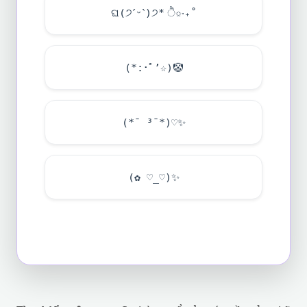
ଘ(੭ˊᵕˋ)੭* ੈ✩‧₊˚
(*:･ﾟ’☆)
🤡
(*¯ ³¯*)♡
✨
(✿ ♡_♡)
✨