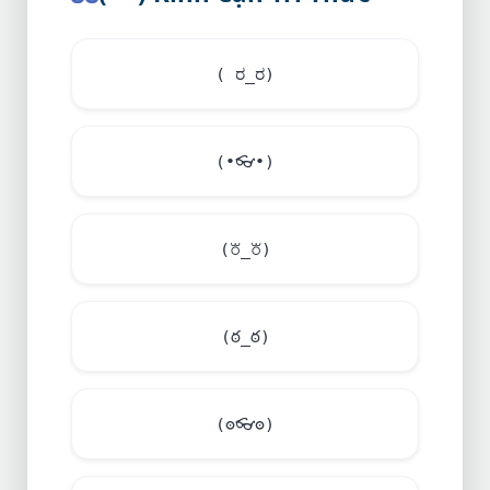
( ರ_ರ)
(•
👓
•)
(꘠_꘠)
(ఠ_ఠ)
(ʘ
👓
ʘ)