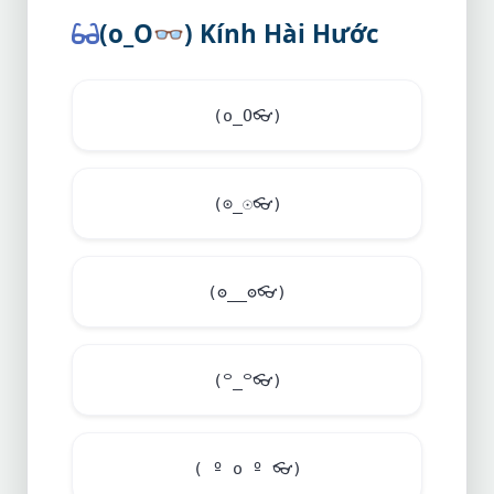
(o_O
👓
) Kính Hài Hước
(o_O
👓
)
(⊙_☉
👓
)
(ʘ__ʘ
👓
)
(꒪_꒪
👓
)
( º o º
👓
)