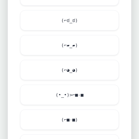
(⌐ಠ_ಠ)
(⌐▰_▰)
(⌐◕_◕)
(•_•)>⌐■-■
(⌐■-■)