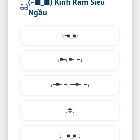
(⌐■_■) Kính Râm Siêu
Ngầu
(⌐■_■)
(▀̿Ĺ̯▀̿ ̿)
(̿▀̿ ̿Ĺ̯̿̿▀̿ ̿)̄
(
😎
)
( -■_■ )