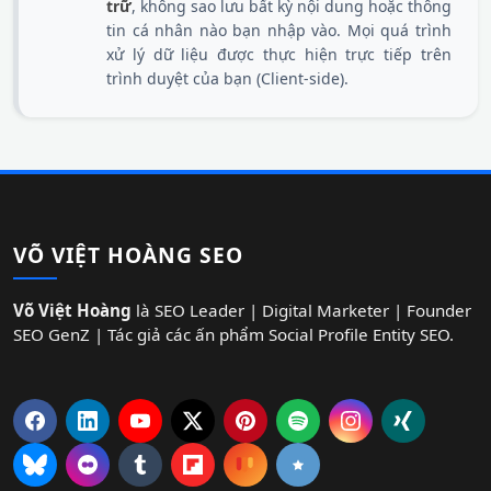
trữ
, không sao lưu bất kỳ nội dung hoặc thông
tin cá nhân nào bạn nhập vào. Mọi quá trình
xử lý dữ liệu được thực hiện trực tiếp trên
trình duyệt của bạn (Client-side).
VÕ VIỆT HOÀNG SEO
Võ Việt Hoàng
là SEO Leader | Digital Marketer | Founder
SEO GenZ | Tác giả các ấn phẩm Social Profile Entity SEO.