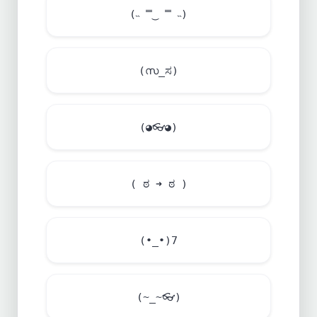
(˵ ̿‿ ̿ ˵)
(സ_ಸ)
(◕
👓
◕)
( ಠ ➜ ಠ )
(•_•)7
(~_~
👓
)