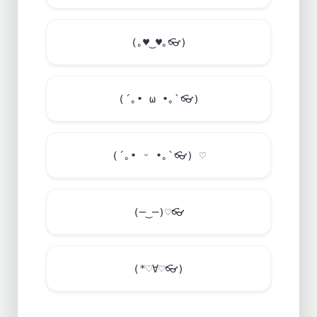
(｡
♥
‿
♥
｡
👓
)
(´｡• ω •｡`
👓
)
(´｡• ᵕ •｡`
👓
) ♡
(─‿─)♡
👓
(*♡∀♡
👓
)