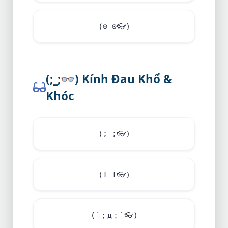
(⊙_⊙
👓
)
(;_;
👓
) Kính Đau Khổ &
Khóc
(;_;
👓
)
(T_T
👓
)
(´；д；`
👓
)