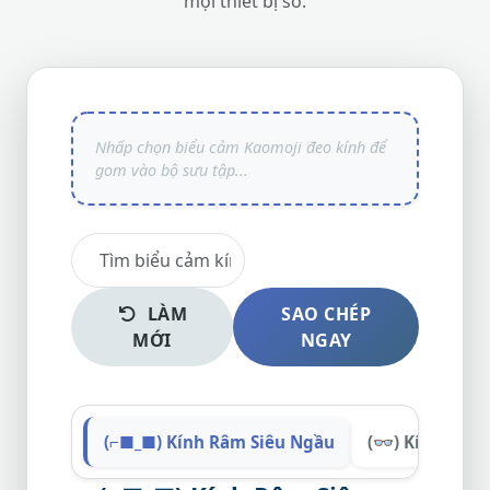
mọi thiết bị số.
LÀM
SAO CHÉP
MỚI
NGAY
(⌐■_■) Kính Râm Siêu Ngầu
(👓) Kính Cận 