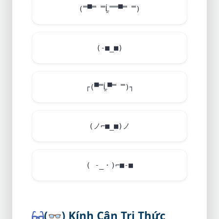
(̿▀̿ ̿Ĺ̯̿̿▀̿ ̿)
(-■_■)
┌(▀̿Ĺ̯▀̿ ̿)┐
(ノ⌐■_■)ノ
( -_・)⌐■-■
(
👓
) Kính Cận Tri Thức