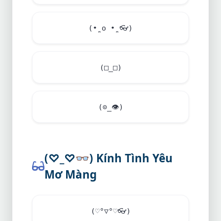
(•̪ o •̪
👓
)
(□_□)
(⊙_
👁️
)
(♡_♡
👓
) Kính Tình Yêu
Mơ Màng
(♡°▽°♡
👓
)