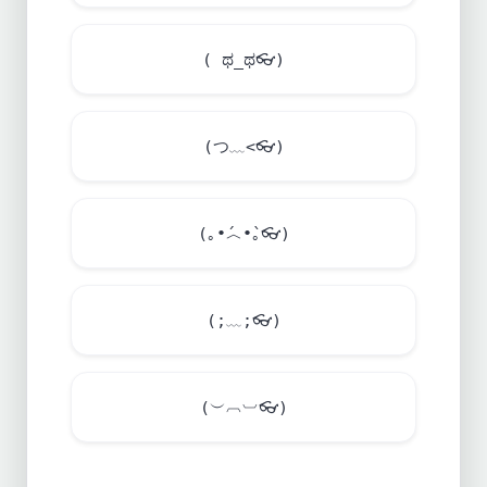
( ಥ_ಥ
👓
)
(つ﹏<
👓
)
(｡•́︿•̀｡
👓
)
(;﹏;
👓
)
(︶︹︺
👓
)