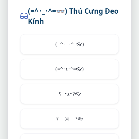
(=^･_･^=
👓
) Thú Cưng Đeo
Kính
(=^･_･^=
👓
)
(=^･ｪ･^=
👓
)
ʕ •ᴥ•ʔ
👓
ʕ -㉨- ʔ
👓