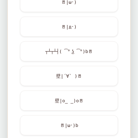
🚪
|ω･)
🚪
|д･)
┬┴┬┴┤( ͡° ͜ʖ ͡°)b
🚪
壁|´∀` )
🚪
壁|o_ _)o
🚪
🚪
|ω･)b