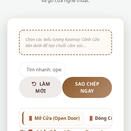
và gõ cửa nghệ thuật.
LÀM
SAO CHÉP
MỚI
NGAY
🚪 Mở Cửa (Open Door)
🚪 Đóng Cửa (Clos