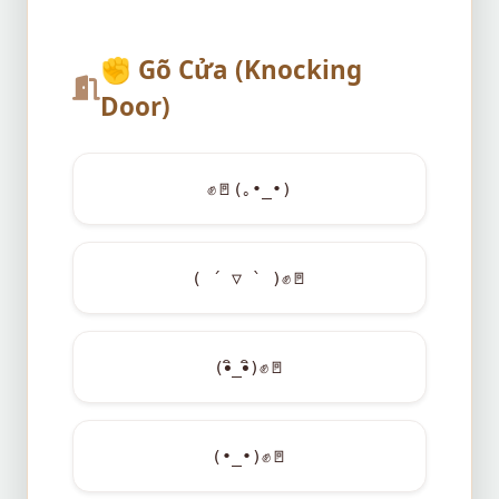
✊
Gõ Cửa (Knocking
Door)
✊
🚪
(｡•_•)
( ´ ▽ ` )
✊
🚪
(•ิ_•ิ)
✊
🚪
(•_•)
✊
🚪