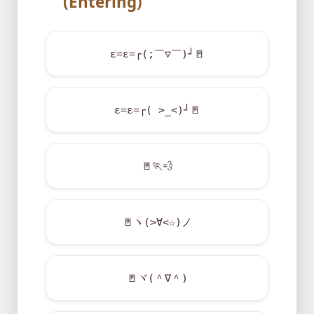
(Entering)
ε=ε=┌(;￣▽￣)┘
🚪
ε=ε=┌( >_<)┘
🚪
🚪
🏃
💨
🚪
ヽ(>∀<☆)ノ
🚪
ヾ(＾∇＾)