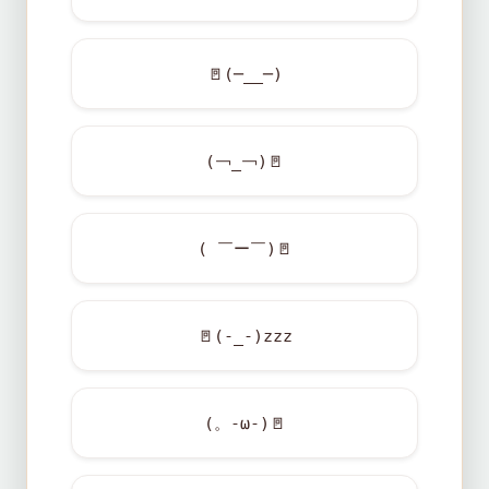
🚪
(─__─)
(￢_￢)
🚪
( ￣ー￣)
🚪
🚪
(-_-)zzz
(。-ω-)
🚪