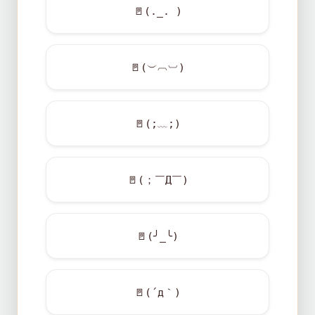
🚪
(._. )
🚪
(︶︹︺)
🚪
(;﹏;)
🚪
(；￣Д￣)
🚪
(╯_╰)
🚪
(´д｀)