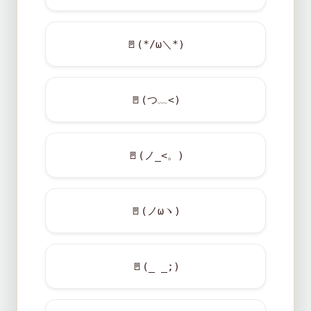
🚪
(*/ω＼*)
🚪
(つ﹏<)
🚪
(ノ_<。)
🚪
(ノωヽ)
🚪
(_ _;)