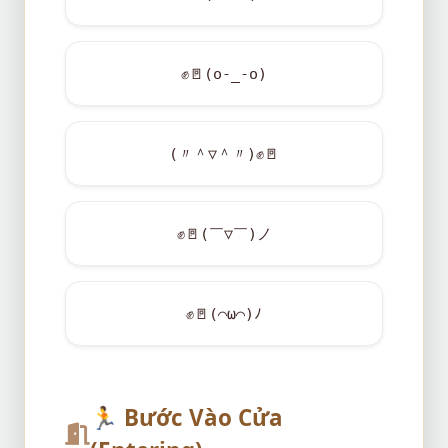
✊
🚪
(o-_-o)
(〃＾▽＾〃)
✊
🚪
✊
🚪
(￣▽￣)ノ
✊
🚪
(⌒ω⌒)ﾉ
🏃
Bước Vào Cửa