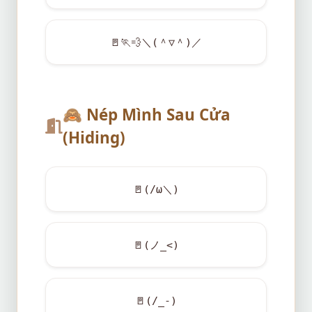
🚪
🏃
💨
＼(＾▽＾)／
🙈
Nép Mình Sau Cửa
(Hiding)
🚪
(/ω＼)
🚪
(ノ_<)
🚪
(/_-)