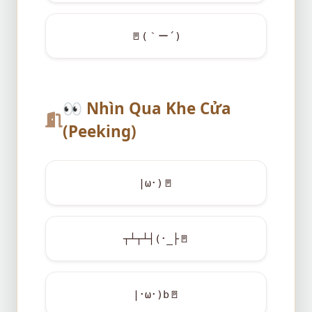
🚪
(｀ー´)
👀
Nhìn Qua Khe Cửa
(Peeking)
|ω･)
🚪
┬┴┬┴┤(･_├
🚪
|･ω･)b
🚪