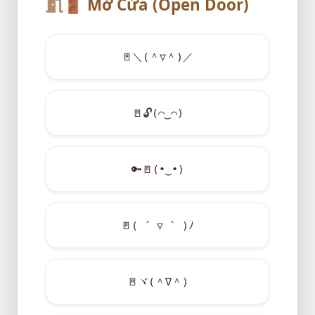
🚪
Mở Cửa (Open Door)
🚪
＼(＾▽＾)／
🚪
🔓
(⌒‿⌒)
🔑
🚪
(•‿•)
🚪
( ´ ▽ ` )ﾉ
🚪
ヾ(＾∇＾)