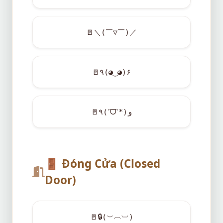
🚪
＼(￣▽￣)／
🚪
٩(◕‿◕)۶
🚪
٩(ˊᗜˋ*)و
🚪
Đóng Cửa (Closed
Door)
🚪
🔒
(︶︹︺)