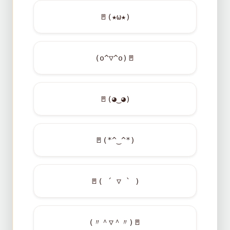
🚪
(★ω★)
(o^▽^o)
🚪
🚪
(◕‿◕)
🚪
(*^‿^*)
🚪
( ´ ▽ ` )
(〃＾▽＾〃)
🚪