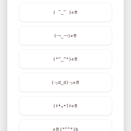
( ⁀‿⁀ )
✊
🚪
(￢_￢)
✊
🚪
(*^‿^*)
✊
🚪
(っಠ‿ಠ)っ
✊
🚪
(۶•̀ᴗ•́)۶
✊
🚪
✊
🚪
(*^^*)b