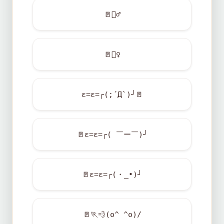
🚪
🚶‍♂️
🚪
🚶‍♀️
ε=ε=┌(;´Д`)┘
🚪
🚪
ε=ε=┌( ￣ー￣)┘
🚪
ε=ε=┌(・_•)┘
🚪
🏃
💨
(o^ ^o)/