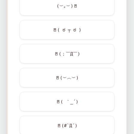
(︶｡︶)
🚪
🚪
( ಠ ┬ ಠ )
🚪
(；￣Д￣)
🚪
(︶︿︶)
🚪
( ｀_´)
🚪
(#`Д´)