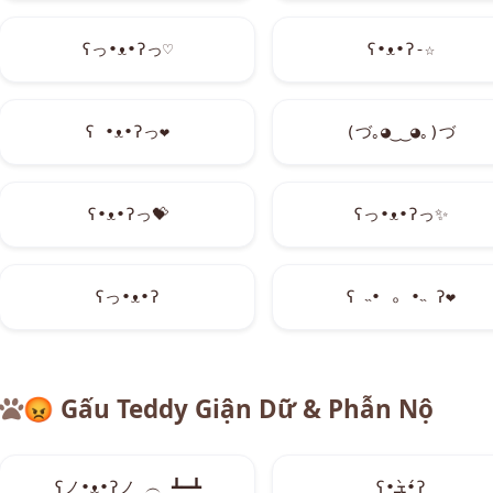
ʕっ•ᴥ•ʔっ♡
ʕ•ᴥ•ʔ-☆
ʕ •ᴥ•ʔっ
❤
(づ｡◕‿‿◕｡)づ
ʕ•ᴥ•ʔっ
💝
ʕっ•ᴥ•ʔっ
✨
ʕっ•ᴥ•ʔ
ʕ ˵• ₒ •˵ ʔ
❤
😡
Gấu Teddy Giận Dữ & Phẫn Nộ
ʕノ•ᴥ•ʔノ ︵ ┻━┻
ʕ•̀ܫ•́ʔ