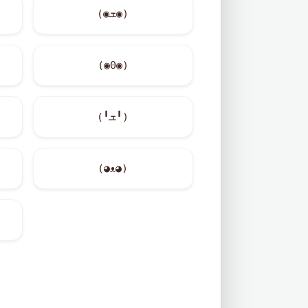
(◉ܫ◉)
(◉Θ◉)
(╹ܫ╹)
(◕ᴥ◕)