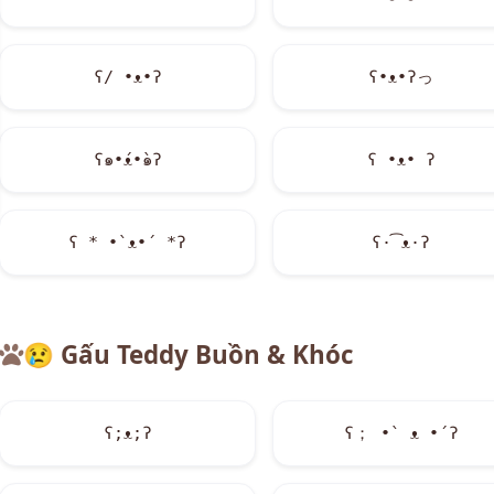
ʕ/ •ᴥ•ʔ
ʕ•ᴥ•ʔっ
ʕ๑•́ᴥ•̀๑ʔ
ʕ •ᴥ• ʔ
ʕ * •`ᴥ•´ *ʔ
ʕ·͡ᴥ·ʔ
😢
Gấu Teddy Buồn & Khóc
ʕ;ᴥ;ʔ
ʕ； •` ᴥ •´ʔ