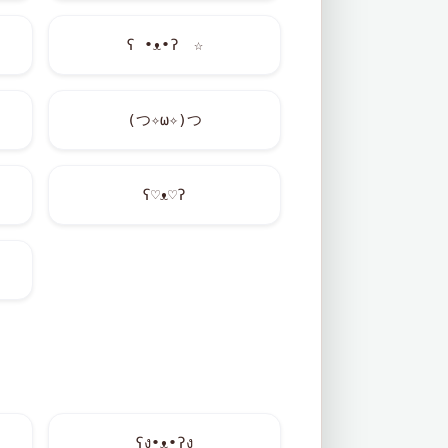
ʕ •ᴥ•ʔゝ☆
(つ✧ω✧)つ
ʕ♡ᴥ♡ʔ
ʕง•ᴥ•ʔง