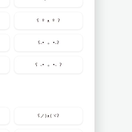
ʕ º ᴥ º ʔ
ʕ˵• ₒ •˵ʔ
ʕ ˵• ₒ •˵ ʔ
ʕノ)ᴥ(ヾʔ