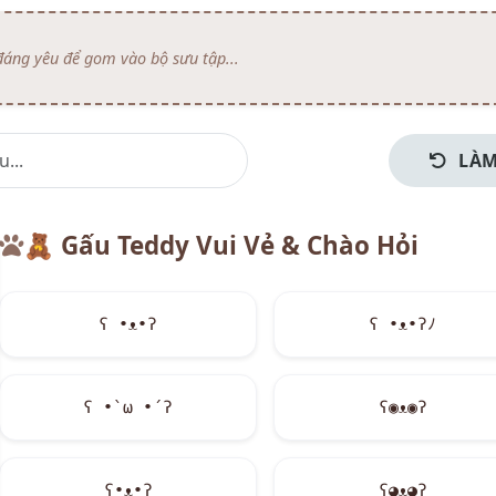
LÀM
🧸
Gấu Teddy Vui Vẻ & Chào Hỏi
ʕ •ᴥ•ʔ
ʕ •ᴥ•ʔﾉ
ʕ •̀ ω •́ ʔ
ʕ◉ᴥ◉ʔ
ʕ•ᴥ•ʔ
ʕ◕ᴥ◕ʔ