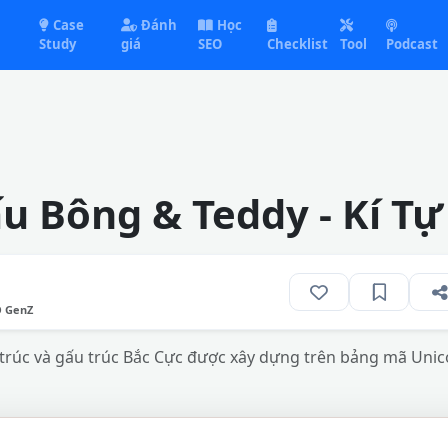
Case
Đánh
Học
Study
giá
SEO
Checklist
Tool
Podcast
u Bông & Teddy - Kí T
O GenZ
trúc và gấu trúc Bắc Cực được xây dựng trên bảng mã Unico