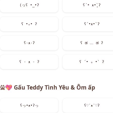
(っʕ •_•ʔ
ʕ´• ᴥ•̥`ʔ
ʕ •ₒ• ʔ
ʕ´•ᴥ•`ʔ
ʕ-ᴥ-ʔ
ʕ ಡ ﹏ ಡ ʔ
ʕ - ᴥ - ʔ
ʕ ´• ₒ •` ʔ
💖
Gấu Teddy Tình Yêu & Ôm ấp
ʕっ•ᴥ•ʔっ
ʕ♡˙ᴥ˙♡ʔ