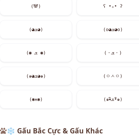
(
🐼
)
ʕ •ₒ• ʔ
(o◕ܫ◕o)
(◕ܫ◕)
(・ܫ・)
(◉ ܫ ◉)
(๑◕ܫ◕๑)
(ㅇㅅㅇ)
(◉ᴥ◉)
(๑•ิܫ•ิ๑)
❄️
Gấu Bắc Cực & Gấu Khác