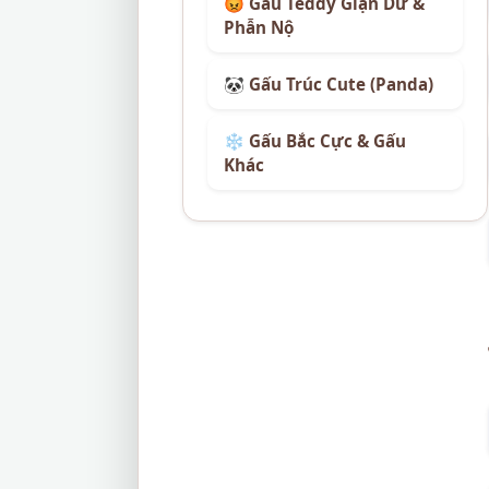
😡 Gấu Teddy Giận Dữ &
Phẫn Nộ
🐼 Gấu Trúc Cute (Panda)
❄️ Gấu Bắc Cực & Gấu
Khác