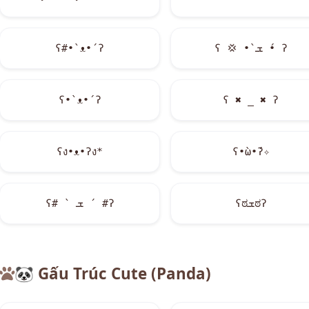
ʕ#•`ᴥ•´ʔ
ʕ
💢
•̀ ܫ •́ ʔ
ʕ•`ᴥ•´ʔ
ʕ
✖
_
✖
ʔ
ʕง•ᴥ•ʔง*
ʕ•̀ω•́ʔ✧
ʕಠܫಠʔ
ʕ# ` ܫ ´ #ʔ
🐼
Gấu Trúc Cute (Panda)