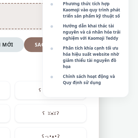
Phương thức tích hợp
Kaomoji vào quy trình phát
triển sản phẩm kỹ thuật số
Hướng dẫn khai thác tài
nguyên và cá nhân hóa trải
nghiệm với Kaomoji Teddy
 MỚI
SAO CHÉP NGAY
Phân tích khía cạnh tối ưu
hóa hiệu suất website nhờ
giảm thiểu tài nguyên đồ
họa
Chính sách hoạt động và
Quy định sử dụng
ʕ ﾟ ▽ ﾟ ʔ
ʕ ꈍᴥꈍʔ
ʕっ•ᴥ•ʔ