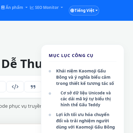
Ấn phẩm
SEO Monitor
Tiếng Việt
MỤC LỤC CÔNG CỤ
ự Dễ Thương
Khái niệm Kaomoji Gấu
Bông và ý nghĩa biểu cảm
trong thiết kế tương tác số
137
VI
Cơ sở dữ liệu Unicode và
các dải mã ký tự biểu thị
hình thể Gấu Teddy
de phục vụ truyền thông kĩ thuật số.
Lợi ích tối ưu hóa chuyển
đổi và trải nghiệm người
dùng với Kaomoji Gấu Bông