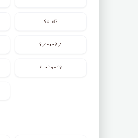
ʕಠ_ಠʔ
ʕノ•ᴥ•ʔノ
ʕ •`ܫ•´ʔ