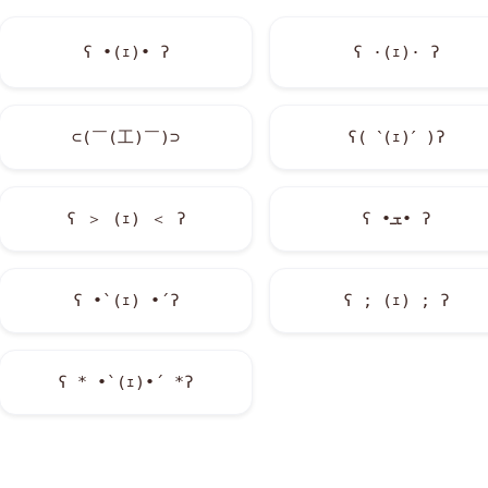
ʕ •(ｪ)• ʔ
ʕ ·(ｪ)· ʔ
⊂(￣(工)￣)⊃
ʕ( ˋ(ｪ)ˊ )ʔ
ʕ ＞ (ｪ) ＜ ʔ
ʕ •ܫ• ʔ
ʕ •̀ (ｪ) •́ ʔ
ʕ ; (ｪ) ; ʔ
ʕ * •`(ｪ)•´ *ʔ