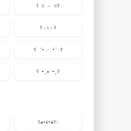
ʕ ꈍ ︵ ꈍʔ
ʕ；ｪ；ʔ
ʕ ´•
☄
•` ʔ
ʕ •̥ ᴥ •̥ ʔ
ʕ๑•́ᴥ•̀๑ʔ♡