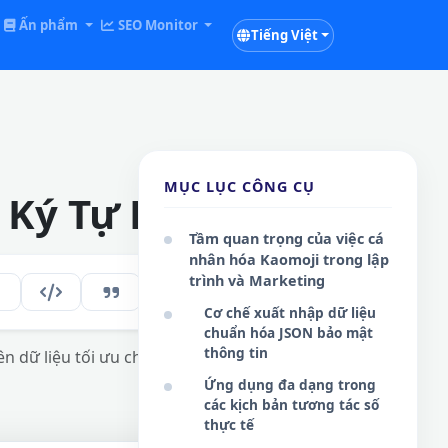
Ấn phẩm
SEO Monitor
Tiếng Việt
MỤC LỤC CÔNG CỤ
ế Ký Tự Biểu Cảm
Tầm quan trọng của việc cá
nhân hóa Kaomoji trong lập
trình và Marketing
272
VI
Cơ chế xuất nhập dữ liệu
chuẩn hóa JSON bảo mật
thông tin
n dữ liệu tối ưu cho lập trình viên và sáng
Ứng dụng đa dạng trong
các kịch bản tương tác số
thực tế