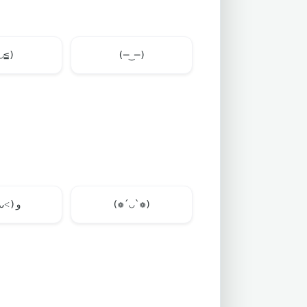
◡≦)
(─‿─)
(๑˃ᴗ˂)ﻭ
(❁´◡`❁)