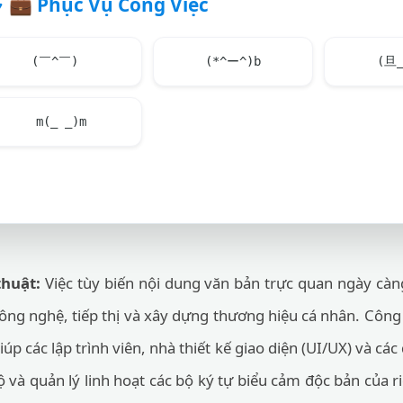
💼
Phục Vụ Công Việc
(￣^￣)ゞ
(*^ー^)b
(旦
m(_ _)m
thuật:
Việc tùy biến nội dung văn bản trực quan ngày cà
ông nghệ, tiếp thị và xây dựng thương hiệu cá nhân. Côn
p các lập trình viên, nhà thiết kế giao diện (UI/UX) và các
bộ và quản lý linh hoạt các bộ ký tự biểu cảm độc bản của 