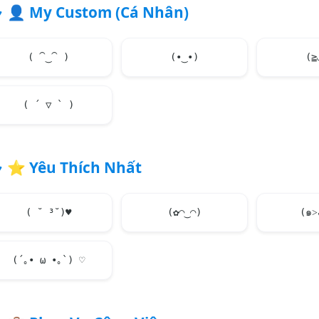
👤
My Custom (Cá Nhân)
( ⁀‿⁀ )
(•‿•)
(≧
( ´ ▽ ` )
⭐
Yêu Thích Nhất
( ˘ ³˘)
♥
(✿◠‿◠)
(´｡• ω •｡`) ♡