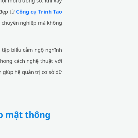
mọi môi trường số. Khi xây
 đẹp từ
Công cụ Trinh Tao
ện, chuyên nghiệp mà không
ưu tập biểu cảm ngộ nghĩnh
phong cách nghệ thuật với
 giúp hệ quản trị cơ sở dữ
ảo mật thông