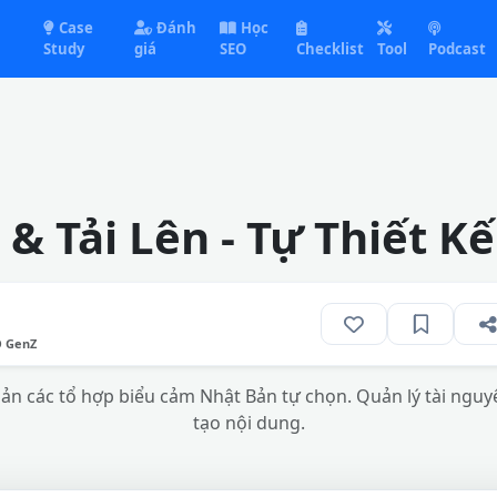
Case
Đánh
Học
Study
giá
SEO
Checklist
Tool
Podcast
& Tải Lên - Tự Thiết K
O GenZ
bản các tổ hợp biểu cảm Nhật Bản tự chọn. Quản lý tài nguyê
tạo nội dung.