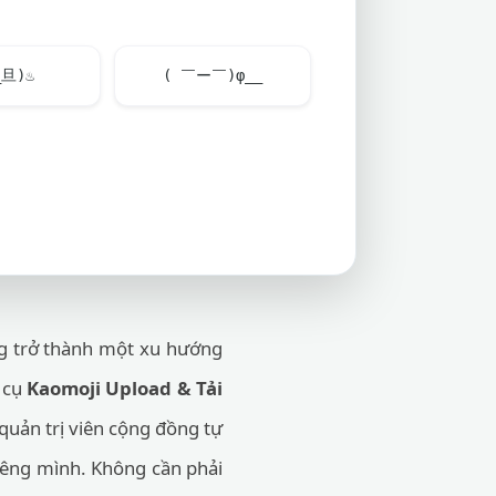
_旦)
♨
( ￣ー￣)φ__
ng trở thành một xu hướng
g cụ
Kaomoji Upload & Tải
 quản trị viên cộng đồng tự
riêng mình. Không cần phải