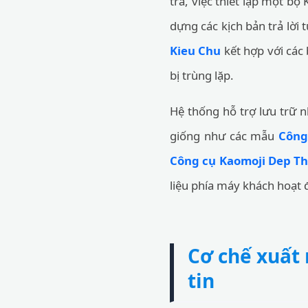
trà, việc thiết lập một b
dựng các kịch bản trả lời
Kieu Chu
kết hợp với các
bị trùng lặp.
Hệ thống hỗ trợ lưu trữ n
giống như các mẫu
Công
Công cụ Kaomoji Dep T
liệu phía máy khách hoạt đ
Cơ chế xuất
tin