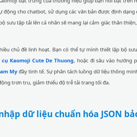
ộ Kaomoji đặc trưng của thương hiệu giúp bạn nổi bật trên 
 tự động cho chatbot, sử dụng các văn bản được định dạng
 bộ sưu tập tải lên cá nhân sẽ mang lại cảm giác thân thi
hiều chủ đề linh hoạt. Bạn có thể tự mình thiết lập bộ s
 cụ Kaomoji Cute De Thuong
, hoặc đi sâu vào hướng 
ham My
đầy tinh tế. Sự phân tách luồng dữ liệu thông minh
ộng trơn tru, giảm thiểu độ trễ tải trang tối đa.
 nhập dữ liệu chuẩn hóa JSON b