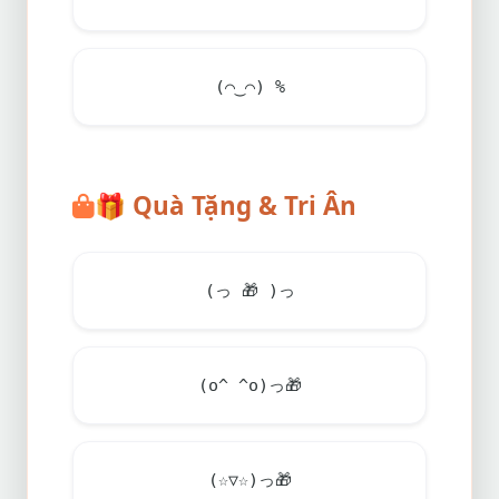
(⌒‿⌒) %
🎁
Quà Tặng & Tri Ân
(っ
🎁
)っ
(o^ ^o)っ
🎁
(☆▽☆)っ
🎁