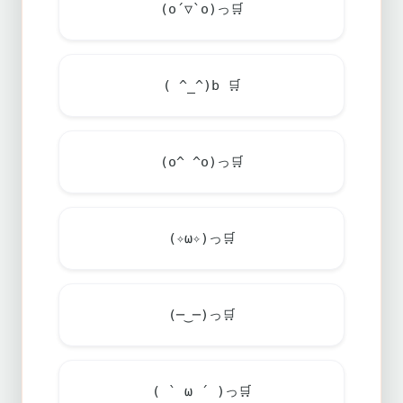
(o´▽`o)っ
🛒
( ^_^)b
🛒
(o^ ^o)っ
🛒
(✧ω✧)っ
🛒
(─‿─)っ
🛒
( ` ω ´ )っ
🛒