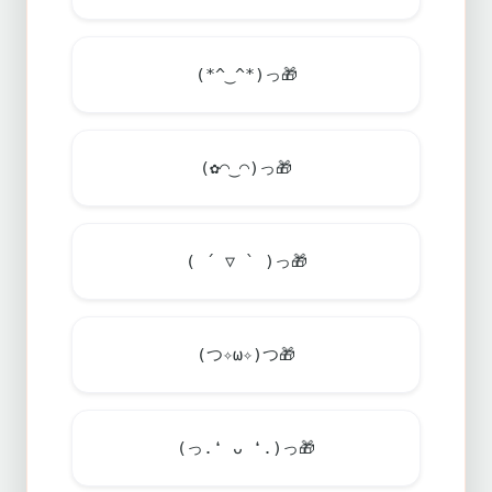
(*^‿^*)っ
🎁
(✿◠‿◠)っ
🎁
( ´ ▽ ` )っ
🎁
(つ✧ω✧)つ
🎁
(っ.❛ ᴗ ❛.)っ
🎁