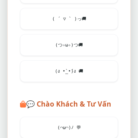
( ´ ▽ ` )っ
🚚
(つ✧ω✧)つ
🚚
(ง •̀_•́)ง
🚚
💬
Chào Khách & Tư Vấn
(⌒ω⌒)ﾉ
💬