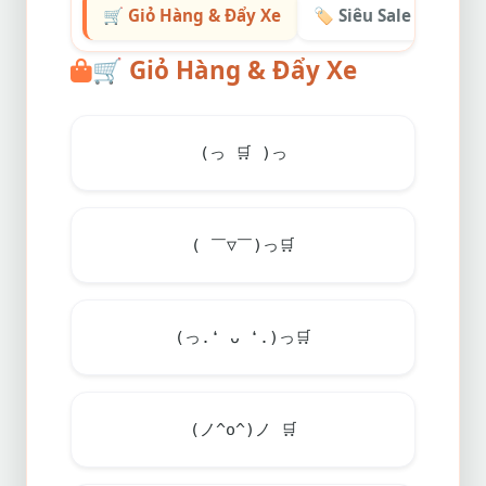
🛒 Giỏ Hàng & Đẩy Xe
🏷️ Siêu Sale & Khuy
🛒
Giỏ Hàng & Đẩy Xe
(っ
🛒
)っ
( ￣▽￣)っ
🛒
(っ.❛ ᴗ ❛.)っ
🛒
(ノ^o^)ノ
🛒