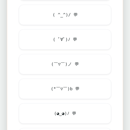
( ^_^)/
💬
( ﾟ∀ﾟ)ﾉ
💬
(￣▽￣)ノ
💬
(*￣▽￣)b
💬
(◕‿◕)ﾉ
💬