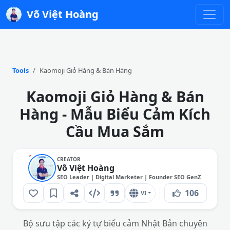
Võ Việt Hoàng
Tools
Kaomoji Giỏ Hàng & Bán Hàng
Kaomoji Giỏ Hàng & Bán
Hàng - Mẫu Biểu Cảm Kích
Cầu Mua Sắm
CREATOR
Võ Việt Hoàng
SEO Leader | Digital Marketer | Founder SEO GenZ
106
VI
Bộ sưu tập các ký tự biểu cảm Nhật Bản chuyên