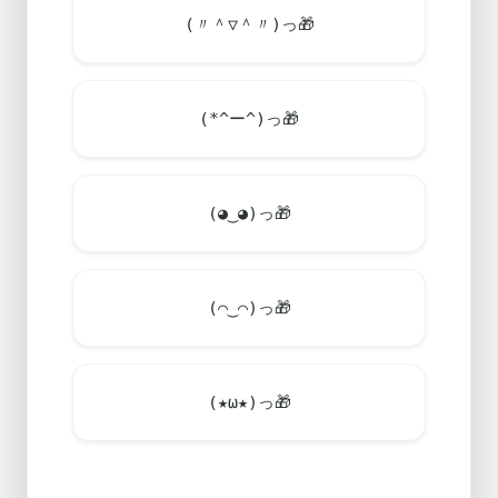
(〃＾▽＾〃)っ
🎁
(*^ー^)っ
🎁
(◕‿◕)っ
🎁
(⌒‿⌒)っ
🎁
(★ω★)っ
🎁