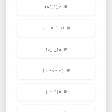
(✿´‿`)ノ
💬
( ´ ▽ ` )ﾉ
💬
(o_ _)o
💬
(〃＾▽＾〃)
💬
( ^_^)b
💬