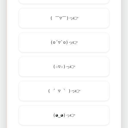
( ￣▽￣)っ
👉
(o´▽`o)っ
👉
(☆▽☆)っ
👉
( ´ ▽ ` )っ
👉
(◕‿◕)っ
👉