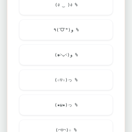
(ง ‿ )ง %
٩(ˊᗜˋ*)و %
(๑˃ᴗ˂)ﻭ %
(☆▽☆)っ %
(★ω★)っ %
(⌒▽⌒)☆ %