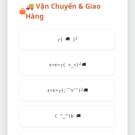
🚚
Vận Chuyển & Giao
Hàng
┌|
🚚
|┘
ε=ε=┌( >_<)┘
🚚
ε=ε=┌(;￣▽￣)┘
🚚
( ^_^)b
🚚