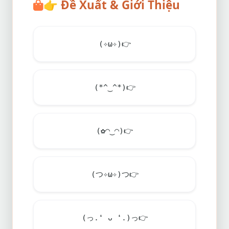
👉
Đề Xuất & Giới Thiệu
(✧ω✧)
👉
(*^‿^*)
👉
(✿◠‿◠)
👉
(つ✧ω✧)つ
👉
(っ.❛ ᴗ ❛.)っ
👉