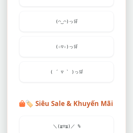
(⌒‿⌒)っ
🛒
(☆▽☆)っ
🛒
( ´ ▽ ` )っ
🛒
🏷️
Siêu Sale & Khuyến Mãi
＼(≧▽≦)／ %