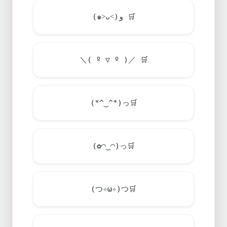
(๑˃ᴗ˂)و
🛒
＼( º ▽ º )／
🛒
(*^‿^*)っ
🛒
(✿◠‿◠)っ
🛒
(つ✧ω✧)つ
🛒