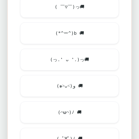
( ￣▽￣)っ
🚚
(*^ー^)b
🚚
(っ.❛ ᴗ ❛.)っ
🚚
(๑˃ᴗ˂)ﻭ
🚚
(⌒ω⌒)ﾉ
🚚
( ﾟ∀ﾟ)ﾉ
🚚