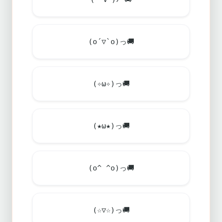
(o´▽`o)っ
🚚
(✧ω✧)っ
🚚
(★ω★)っ
🚚
(o^ ^o)っ
🚚
(☆▽☆)っ
🚚