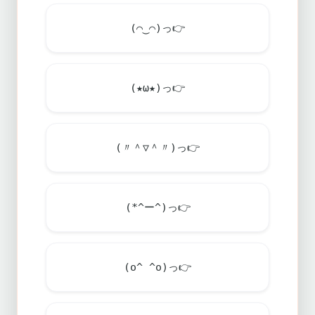
(⌒‿⌒)っ
👉
(★ω★)っ
👉
(〃＾▽＾〃)っ
👉
(*^ー^)っ
👉
(o^ ^o)っ
👉