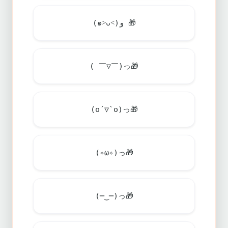
(๑˃ᴗ˂)ﻭ
🎁
( ￣▽￣)っ
🎁
(o´▽`o)っ
🎁
(✧ω✧)っ
🎁
(─‿─)っ
🎁