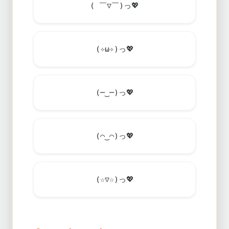
( ￣▽￣)っ
💖
(✧ω✧)っ
💖
(─‿─)っ
💖
(⌒‿⌒)っ
💖
(☆▽☆)っ
💖