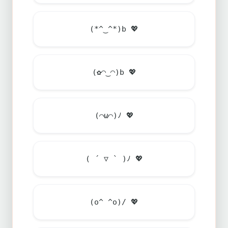
(*^‿^*)b
💖
(✿◠‿◠)b
💖
(⌒ω⌒)ﾉ
💖
( ´ ▽ ` )ﾉ
💖
(o^ ^o)/
💖