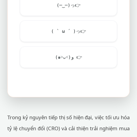
(─‿─)っ
👉
( ` ω ´ )っ
👉
(๑˃ᴗ˂)ﻭ
👉
Trong kỷ nguyên tiếp thị số hiện đại, việc tối ưu hóa
tỷ lệ chuyển đổi (CRO) và cải thiện trải nghiệm mua