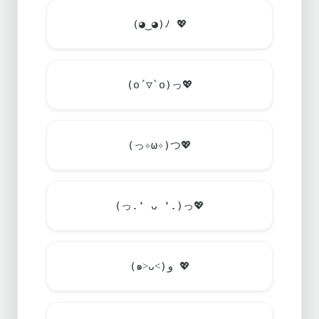
(◕‿◕)ﾉ
💖
(o´▽`o)っ
💖
(っ✧ω✧)つ
💖
(っ.❛ ᴗ ❛.)っ
💖
(๑˃ᴗ˂)ﻭ
💖