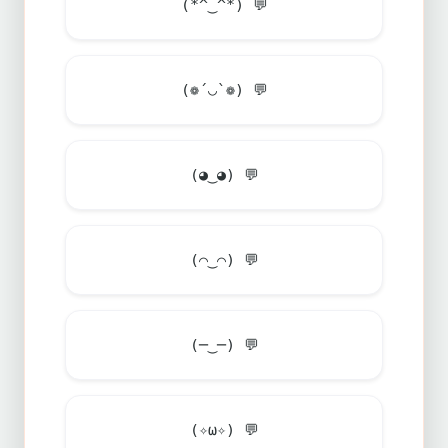
(*^‿^*)
💬
(❁´◡`❁)
💬
(◕‿◕)
💬
(⌒‿⌒)
💬
(─‿─)
💬
(✧ω✧)
💬