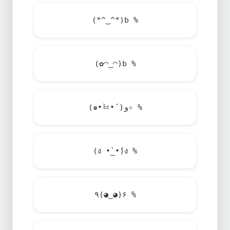
(*^‿^*)b %
(✿◠‿◠)b %
(๑•̀ㅂ•́)و✧ %
(ง •̀_•́)ง %
٩(◕‿◕)۶ %