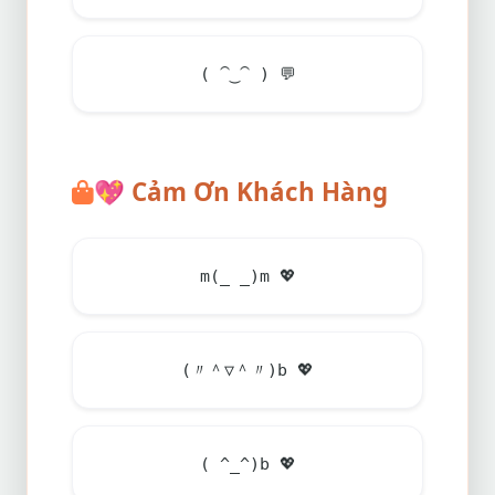
( ⁀‿⁀ )
💬
💖
Cảm Ơn Khách Hàng
m(_ _)m
💖
(〃＾▽＾〃)b
💖
( ^_^)b
💖