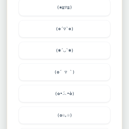
(❀≧▽≦)
(❁´▽`❁)
(❃´◡`❃)
(✿´ ▽ `)
(✿•́︿•̀✿)
(✿☉｡☉)