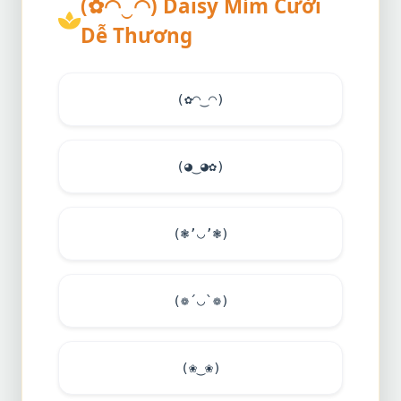
(✿◠‿◠) Daisy Mỉm Cười
Dễ Thương
(✿◠‿◠)
(◕‿◕✿)
(❃’◡’❃)
(❁´◡`❁)
(❀‿❀)