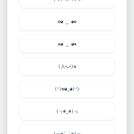
✿◕ ‿ ◕✿
❀◕ ‿ ◕❀
(人•͈ᴗ•͈)✿
(つ✿◕‿◕)つ
(っ❃‿❃)っ
(っ❁´◡`❁)っ