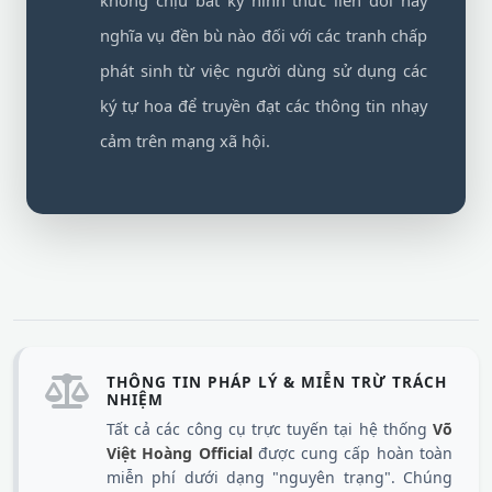
không chịu bất kỳ hình thức liên đới hay
nghĩa vụ đền bù nào đối với các tranh chấp
phát sinh từ việc người dùng sử dụng các
ký tự hoa để truyền đạt các thông tin nhạy
cảm trên mạng xã hội.
THÔNG TIN PHÁP LÝ & MIỄN TRỪ TRÁCH
NHIỆM
Tất cả các công cụ trực tuyến tại hệ thống
Võ
Việt Hoàng Official
được cung cấp hoàn toàn
miễn phí dưới dạng "nguyên trạng". Chúng