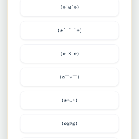
(❁´ω`❁)
(❀´ ˘ `❀)
(✿ 3 ✿)
(✿￣▽￣)
(❀◦◡◦)
(✿≧▽≦)