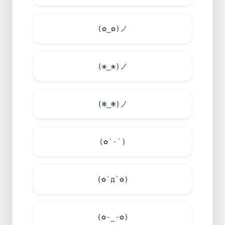
(✿‿✿)ノ
(❀‿❀)ノ
(❃‿❃)ノ
(✿′-′)
(✿′д`✿)
(✿-_-✿)