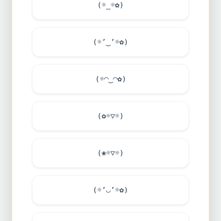
(☼_☼✿)
(☼’‿’☼✿)
(☼◠‿◠✿)
(✿☼▽☼)
(❀☼▽☼)
(☼’◡’☼✿)