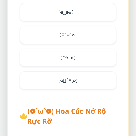
(◕‿◕✿)ゞ
(♡ﾟ▽ﾟ✿)
(*✿‿✿)
(✿ฺ´∀`ฺ✿)
(❁´ω`❁) Hoa Cúc Nở Rộ
Rực Rỡ