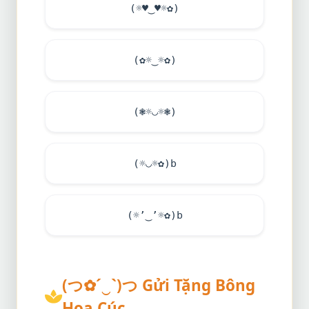
(☼
♥
‿
♥
☼✿)
(✿☼‿☼✿)
(❃☼◡☼❃)
(☼◡☼✿)b
(☼’‿’☼✿)b
(つ✿´‿`)つ Gửi Tặng Bông
Hoa Cúc