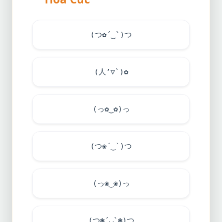
(つ✿´‿`)つ
(人’▽`)✿
(っ✿‿✿)っ
(つ❀´‿`)つ
(っ❀‿❀)っ
(つ❃´◡`❃)つ