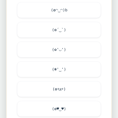
(✿◠‿◠)b
(✿´‿`)
(✿❛◡❛)
(❃❛‿❛)
(✿￫ܫ￩)
(✿
♥
‿
♥
)