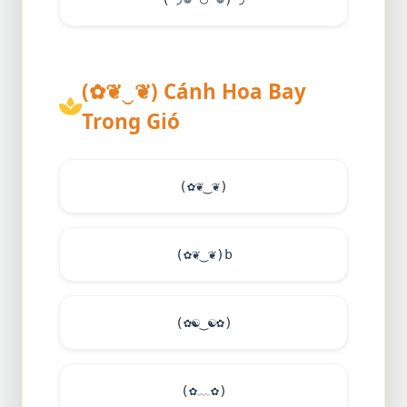
(✿❦‿❦) Cánh Hoa Bay
Trong Gió
(✿❦‿❦)
(✿❦‿❦)b
(✿
☯
‿
☯
✿)
(✿﹏✿)