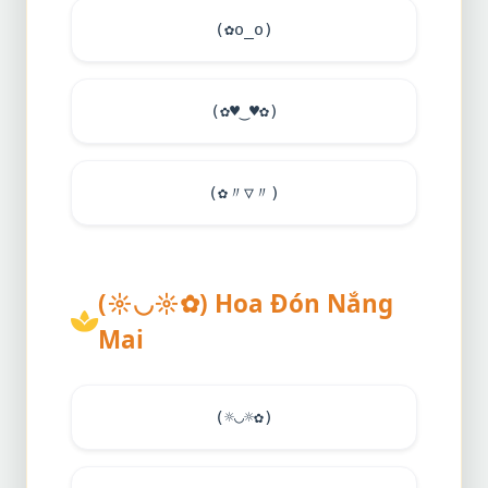
(✿o_o)
(✿
♥
‿
♥
✿)
(✿〃▽〃)
(☼◡☼✿) Hoa Đón Nắng
Mai
(☼◡☼✿)