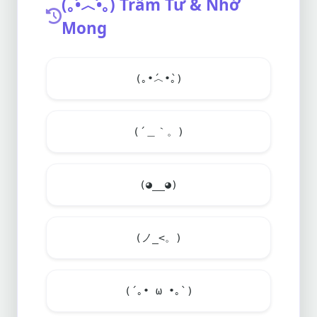
(｡•́︿•̀｡) Trầm Tư & Nhớ
Mong
(｡•́︿•̀｡)
(´＿｀。)
(◕__◕)
(ノ_<。)
(´｡• ω •｡`)