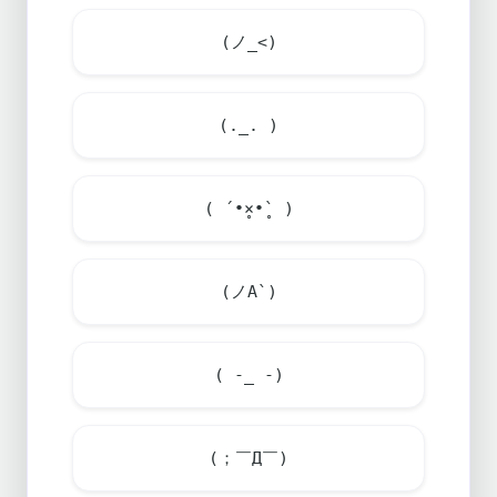
(ノ_<)
(._. )
( ´•̥×•̥` )
(ノA`)
( -_ -)
(；￣Д￣)