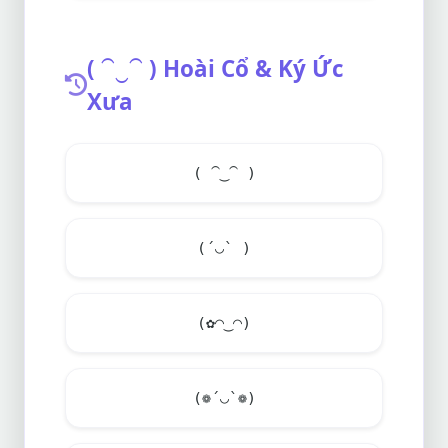
( ⁀‿⁀ ) Hoài Cổ & Ký Ức
Xưa
( ⁀‿⁀ )
(´◡` )
(✿◠‿◠)
(❁´◡`❁)