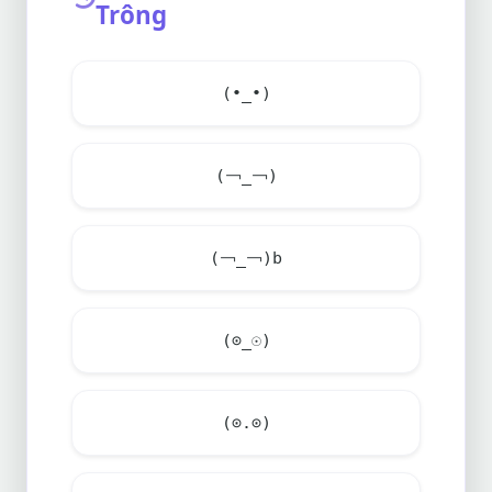
Trông
(•_•)
(￢_￢)
(￢_￢)b
(⊙_☉)
(⊙.⊙)