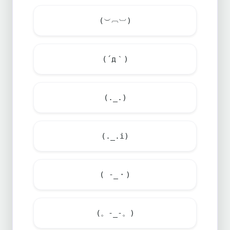
(︶︹︺)
(´д｀)
(._.)
(._.i)
( -_・)
(。-_-。)