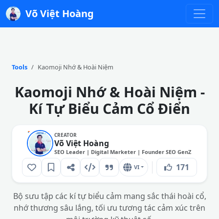
Võ Việt Hoàng
Tools
Kaomoji Nhớ & Hoài Niệm
Kaomoji Nhớ & Hoài Niệm -
Kí Tự Biểu Cảm Cổ Điển
CREATOR
Võ Việt Hoàng
SEO Leader | Digital Marketer | Founder SEO GenZ
171
VI
Bộ sưu tập các kí tự biểu cảm mang sắc thái hoài cổ,
nhớ thương sâu lắng, tối ưu tương tác cảm xúc trên