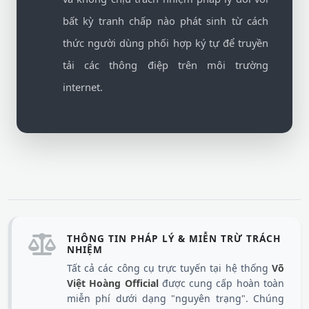
bất kỳ tranh chấp nào phát sinh từ cách
thức người dùng phối hợp ký tự để truyền
tải các thông điệp trên môi trường
internet.
THÔNG TIN PHÁP LÝ & MIỄN TRỪ TRÁCH
NHIỆM
Tất cả các công cụ trực tuyến tại hệ thống
Võ
Việt Hoàng Official
được cung cấp hoàn toàn
miễn phí dưới dạng "nguyên trạng". Chúng