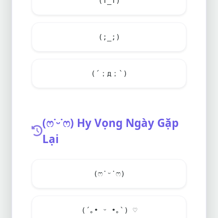
(T_T)
(;_;)
(´；д；`)
(ෆ˙ᵕ˙ෆ) Hy Vọng Ngày Gặp
Lại
(ෆ˙ᵕ˙ෆ)
(´｡• ᵕ •｡`) ♡