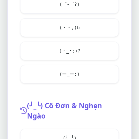
(゜-゜?)
(・・;)b
(・_•;)?
(ー_ー;)
(╯_╰) Cô Đơn & Nghẹn
Ngào
(╯_╰)