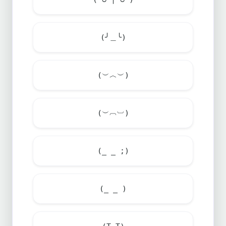
(╯＿╰)
(︶︿︶)
(︶︹︺)
(_ _ ;)
(_ _ )