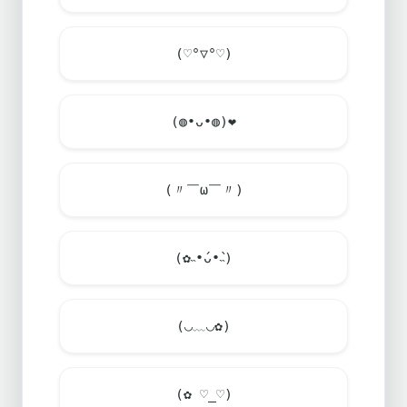
(♡°▽°♡)
(◍•ᴗ•◍)
❤
(〃￣ω￣〃)
(✿˵•́ᴗ•̀˵)
(◡﹏◡✿)
(✿ ♡_♡)