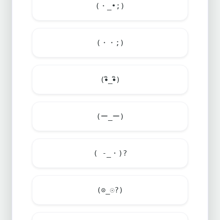
(・_•;)
(・・;)
(•ิ_•ิ)
(ー_ー)
( -_・)?
(⊙_☉?)