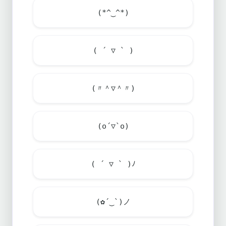
(*^‿^*)
( ´ ▽ ` )
(〃＾▽＾〃)
(o´▽`o)
( ´ ▽ ` )ﾉ
(✿´‿`)ノ