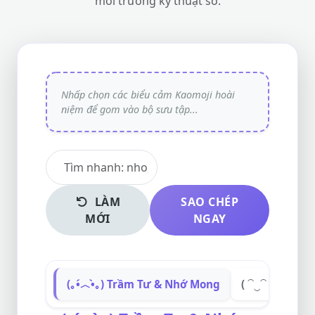
môi trường kỹ thuật số.
LÀM
SAO CHÉP
MỚI
NGAY
(｡•́︿•̀｡) Trầm Tư & Nhớ Mong
( ⁀‿⁀ ) Hoài 