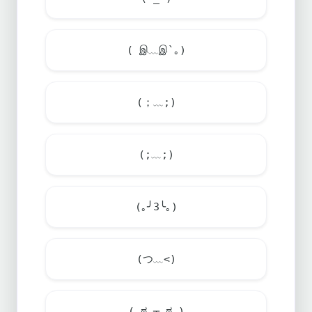
( இ﹏இ`｡)
(；﹏;)
(;﹏;)
(｡╯3╰｡)
(つ﹏<)
( ಠ ┬ ಠ )