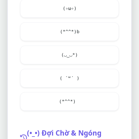
(✧ω✧)
(*^^*)b
(◡‿◡*)
( ˙꒳​˙ )
(*^^*)ゞ
(•_•) Đợi Chờ & Ngóng