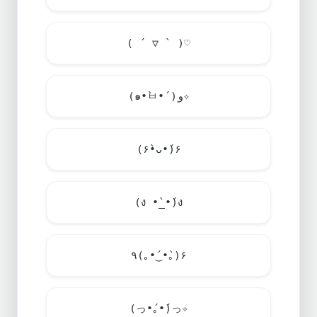
( ´ ▽ ` )♡
(๑•̀ㅂ•́)و✧
(۶•̀ᴗ•́)۶
(ง •̀_•́)ง
٩(｡•́‿•̀｡)۶
(っ•́｡•́)っ✧