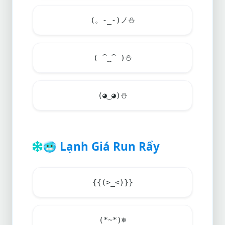
(。-_-)ノ
⛄
( ⁀‿⁀ )
⛄
(◕‿◕)
⛄
🥶
Lạnh Giá Run Rẩy
{{(>_<)}}
(*~*)
❄️