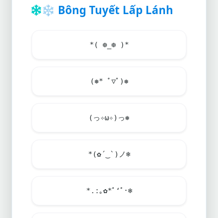
❄️
Bông Tuyết Lấp Lánh
*( ❆_❆ )*
(❅* ﾟ▽ﾟ)❅
(っ✧ω✧)っ❅
*(✿´‿`)ノ
❄️
*.:｡✿*ﾟ‘ﾟ･
❄️