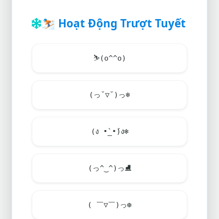
⛷️
Hoạt Động Trượt Tuyết
⛷️
(o^^o)
(っ˘▽˘)っ
❄️
(ง •̀_•́)ง
❄️
(っ^‿^)っ
⛸️
( ￣▽￣)っ❆