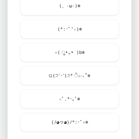
(。-ω-)
❄️
(*:･ﾟ’☆)
❄️
✧( ु•⌄• )b
❄️
ଘ(੭ˊᵕˋ)੭* ੈ✩‧₊˚
❄️
☆ﾟ.*･｡ﾟ
❄️
(ﾉ◕ヮ◕)ﾉ*:･ﾟ✧
❄️