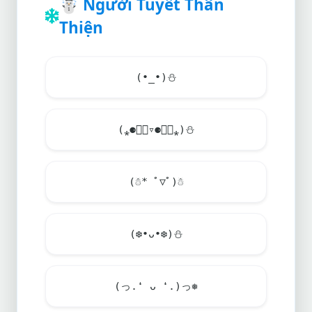
☃️
Người Tuyết Thân
Thiện
(•_•)
⛄
(⁎⚈᷀᷁▿⚈᷀᷁⁎)
⛄
(
☃
* ﾟ▽ﾟ)
☃
(❆•ᴗ•❆)
⛄
(っ.❛ ᴗ ❛.)っ❅