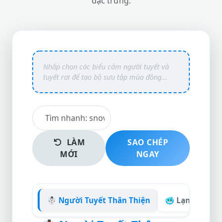
đặc trưng.
LÀM
SAO CHÉP
MỚI
NGAY
☃️ Người Tuyết Thân Thiện
🥶 Lạnh Giá Ru