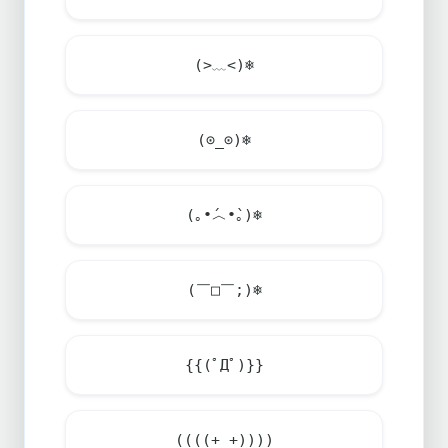
(>﹏<)
❄️
(⊙_⊙)
❄️
(｡•́︿•̀｡)
❄️
(￣□￣;)
❄️
{{(ﾟДﾟ)}}
((((+_+))))