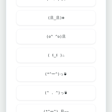
(旦_旦)❆
(o^ ^o)旦
( 𐌔‿𐌔 )
♨
(*^ー^)っ
🍵
(^ . ^)っ
🍵
(*^ー^)_旦~~