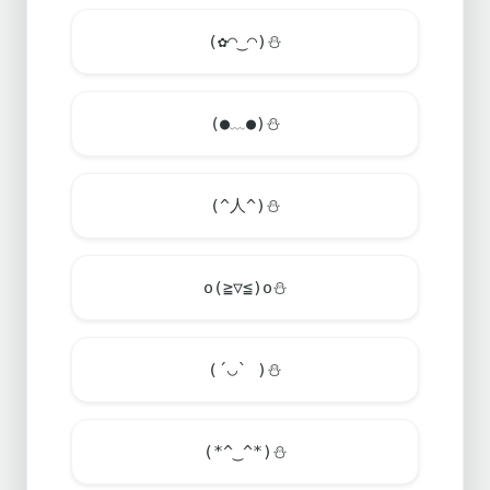
(✿◠‿◠)
⛄
(●﹏●)
⛄
(^人^)
⛄
o(≧▽≦)o
⛄
(´◡` )
⛄
(*^‿^*)
⛄