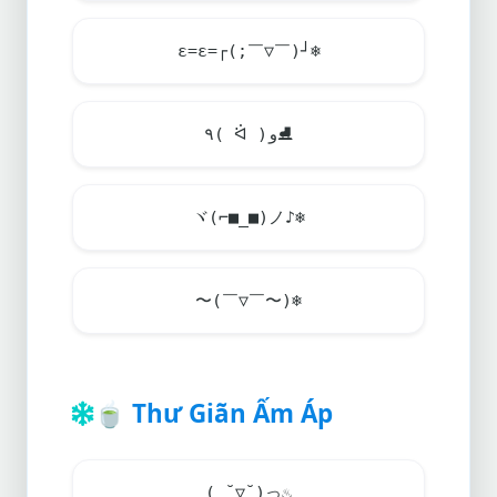
ε=ε=┌(;￣▽￣)┘
❄️
٩( ᐛ )و
⛸️
ヾ(⌐■_■)ノ♪
❄️
〜(￣▽￣〜)
❄️
🍵
Thư Giãn Ấm Áp
( ˘▽˘)っ
♨