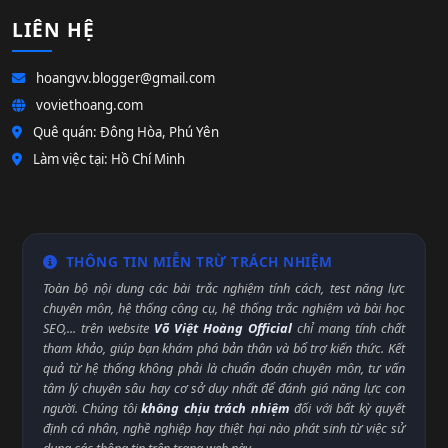
LIÊN HỆ
hoangvv.blogger@gmail.com
voviethoang.com
Quê quán: Đông Hòa, Phú Yên
Làm việc tại: Hồ Chí Minh
THÔNG TIN MIỄN TRỪ TRÁCH NHIỆM
Toàn bộ nội dung các bài trắc nghiệm tính cách, test năng lực
chuyên môn, hệ thống công cụ, hệ thống trắc nghiệm và bài học
SEO,... trên website
Võ Việt Hoàng Official
chỉ mang tính chất
tham khảo, giúp bạn khám phá bản thân và bổ trợ kiến thức. Kết
quả từ hệ thống không phải là chuẩn đoán chuyên môn, tư vấn
tâm lý chuyên sâu hay cơ sở duy nhất để đánh giá năng lực con
người. Chúng tôi
không chịu trách nhiệm
đối với bất kỳ quyết
định cá nhân, nghề nghiệp hay thiệt hại nào phát sinh từ việc sử