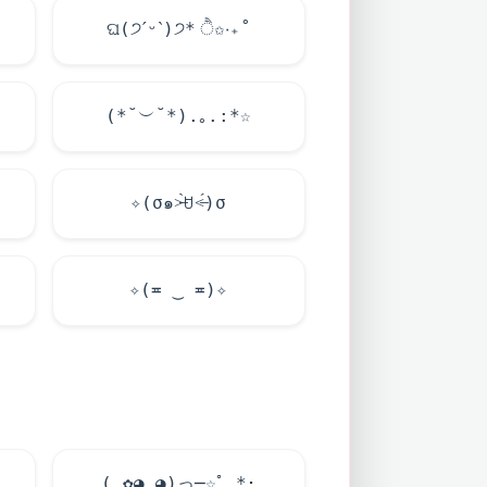
ଘ(੭ˊᵕˋ)੭* ੈ✩‧₊˚
(*˘︶˘*).｡.:*☆
✧(σ๑˃̶̀ꇴ˂̶́)σ
✧(≖ ‿ ≖)✧
( ✿◕‿◕)っ─☆ﾟ.*･