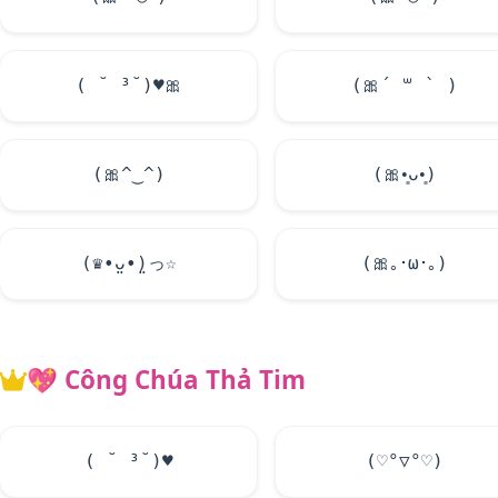
( ˘ ³˘)
♥
🎀
(
🎀
´ ꒳ ` )
(
🎀
^‿^)
(
🎀
•͈ᴗ•͈)
(♛•̤ᴗ•̤)っ☆
(
🎀
｡･ω･｡)
💖
Công Chúa Thả Tim
( ˘ ³˘)
♥
(♡°▽°♡)