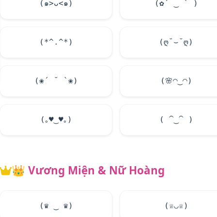
(๑>ᴗ<๑)
(✿´ ‿ ` )
(*^.^*)
(ღ˘⌣˘ღ)
(❀´ ˘ `❀)
(
🌸
◠‿◠)
(｡
♥
‿
♥
｡)
( ⁀‿⁀ )
👑
Vương Miện & Nữ Hoàng
(♛ ‿ ♛)
(♕◡♕)