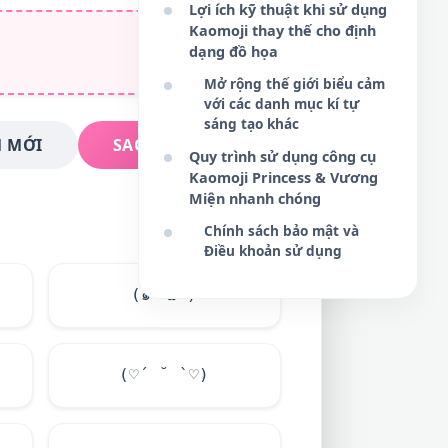
Lợi ích kỹ thuật khi sử dụng
Kaomoji thay thế cho định
dạng đồ họa
Mở rộng thế giới biểu cảm
với các danh mục kí tự
sáng tạo khác
 MỚI
SAO CHÉP NGAY
Quy trình sử dụng công cụ
Kaomoji Princess & Vương
Miện nhanh chóng
Chính sách bảo mật và
Điều khoản sử dụng
(๑・ω-)
(♡´ ˘ `♡)