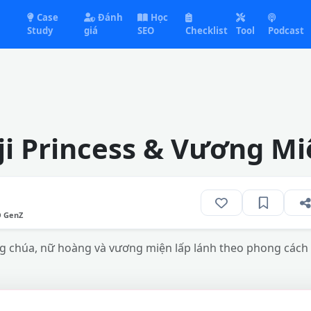
Case
Đánh
Học
Study
giá
SEO
Checklist
Tool
Podcast
i Princess & Vương Mi
O GenZ
ng chúa, nữ hoàng và vương miện lấp lánh theo phong cách 