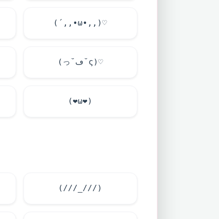
(´,,•ω•,,)♡
(っ˘ڡ˘ς)♡
(
❤
ω
❤
)
(///_///)