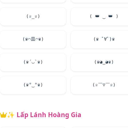
(♕_♕)
(
👑
‿
👑
)
(♛⌒皿⌒♛)
(♛ ﾟ∀ﾟ)♛
(♛´◡`♛)
(♛◕‿◕♛)
(♛°‿°♛)
(♕￣▽￣♕)
✨
Lấp Lánh Hoàng Gia