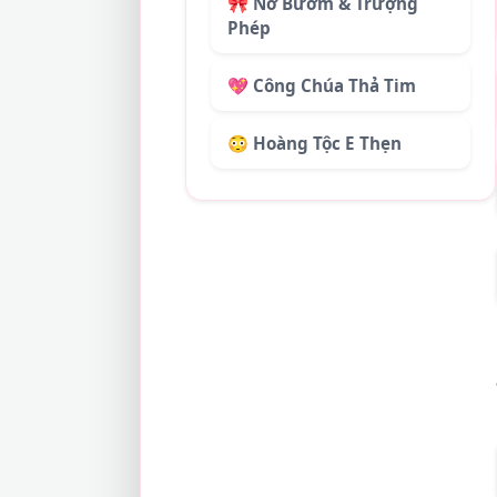
🎀 Nơ Bướm & Trượng
Phép
💖 Công Chúa Thả Tim
😳 Hoàng Tộc E Thẹn