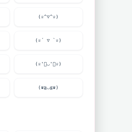
(♕^▽^♕)
(♕´ ▽ `♕)
(♕❛ั◡❛ั♕)
(♛≧◡≦♛)