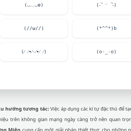
(◡﹏◡✿)
(˶‾᷄ ⁻ ‾᷅˵)
(//ω//)
(*^^*)b
(⁄ ⁄•⁄-⁄•⁄ ⁄)
(o-_-o)
xu hướng tương tác:
Việc áp dụng các kí tự đặc thù để t
iệu trên không gian mạng ngày càng trở nên quan trọ
ơng Miện
cung cấp một giải pháp thiết thực cho những n