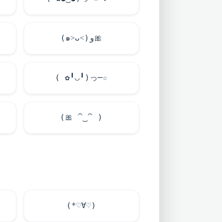
(๑˃ᴗ˂)ﻭ
🎀
( ✿╹◡╹)っ─☆
(
🎀
⁀‿⁀ )
(*♡∀♡)