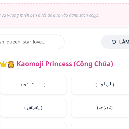
LÀM
👸
Kaomoji Princess (Công Chúa)
(✿´ ꒳ ` )
( ✿╹◡╹)
(⁎⁍̴̆◡⁍̴̆⁎)
(˵•́ᴗ•̀˵)