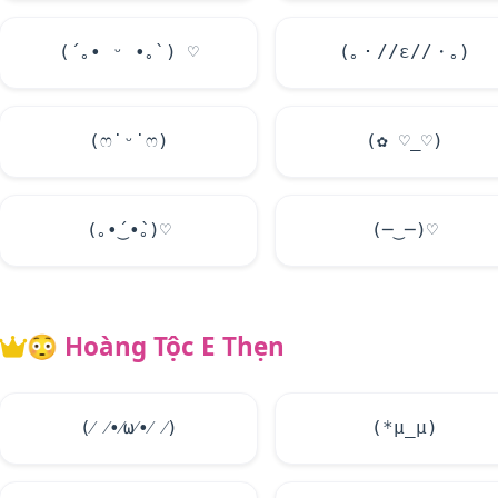
(´｡• ᵕ •｡`) ♡
(｡・//ε//・｡)
(ෆ˙ᵕ˙ෆ)
(✿ ♡_♡)
(｡•́‿•̀｡)♡
(─‿─)♡
😳
Hoàng Tộc E Thẹn
(⁄ ⁄•⁄ω⁄•⁄ ⁄)
(*μ_μ)