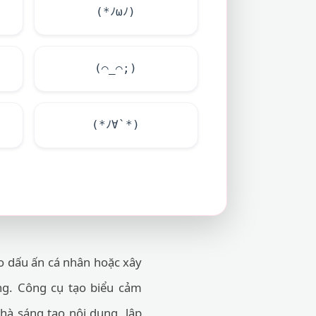
(*ﾉωﾉ)
(⌒_⌒;)
(*ﾉ∀`*)
ạo dấu ấn cá nhân hoặc xây
ng. Công cụ tạo biểu cảm
hà sáng tạo nội dung, lập