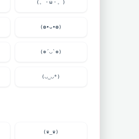
(。・ω・。)
(◍•ᴗ•◍)
(❁´◡`❁)
(◡‿◡*)
(♛_♛)