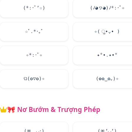
(*:･ﾟ’☆)
(ﾉ◕ヮ◕)ﾉ*:･ﾟ✧
☆ﾟ.*･｡ﾟ
✧( ु•⌄• )
✧*:･ﾟ✧
✦°•.✦•°
ଘ(✪▽✪)✧
(✿✪‿✪｡)✧
🎀
Nơ Bướm & Trượng Phép
(
🎀
ゝ◡･)
(
🎀
’◡’)