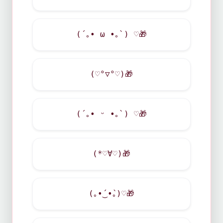
(´｡• ω •｡`) ♡
🎁
(♡°▽°♡)
🎁
(´｡• ᵕ •｡`) ♡
🎁
(*♡∀♡)
🎁
(｡•́‿•̀｡)♡
🎁