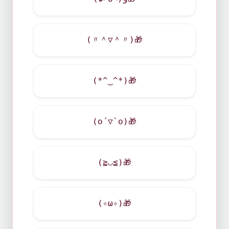
(〃＾▽＾〃)
🎁
(*^‿^*)
🎁
(o´▽`o)
🎁
(≧◡≦)
🎁
(✧ω✧)
🎁