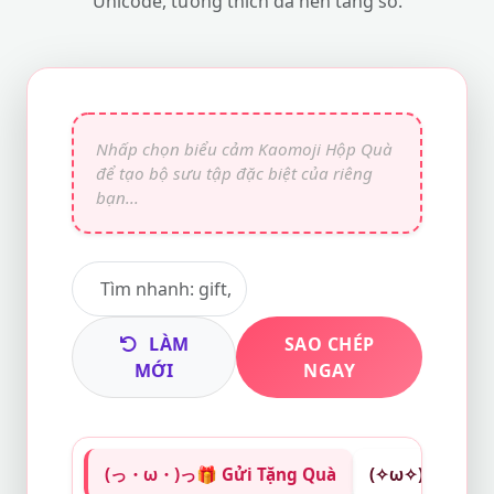
Unicode, tương thích đa nền tảng số.
LÀM
SAO CHÉP
MỚI
NGAY
(っ・ω・)っ🎁 Gửi Tặng Quà
(✧ω✧)🎁 Nhận