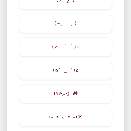
(୨୧ᵕ̤ᴗᵕ̤)
(⑅˘͈ ᵕ ˘͈ )
(ㅅ´ ˘ `)♡
(✿´ ‿ `)✿
(୨୧•͈ᴗ•͈)◞
🎁
(˵ •̀ ᴗ •́ ˵)୨୧