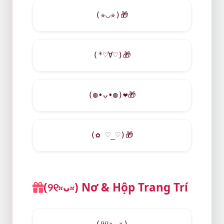
(✯◡✯)
🎁
(*♡∀♡)
🎁
(◍•ᴗ•◍)
❤
🎁
(✿ ♡_♡)
🎁
(୨୧ᵕ̤ᴗᵕ̤) Nơ & Hộp Trang Trí