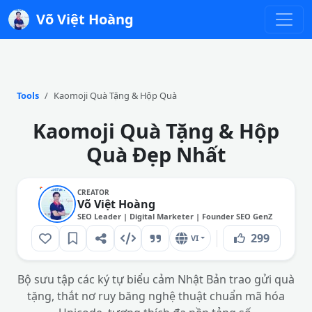
Võ Việt Hoàng
Tools
Kaomoji Quà Tặng & Hộp Quà
Kaomoji Quà Tặng & Hộp
Quà Đẹp Nhất
CREATOR
Võ Việt Hoàng
SEO Leader | Digital Marketer | Founder SEO GenZ
299
VI
Bộ sưu tập các ký tự biểu cảm Nhật Bản trao gửi quà
tặng, thắt nơ ruy băng nghệ thuật chuẩn mã hóa