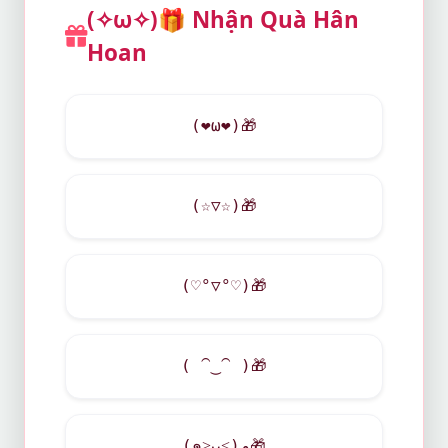
(✧ω✧)
🎁
Nhận Quà Hân
Hoan
(
❤
ω
❤
)
🎁
(☆▽☆)
🎁
(♡°▽°♡)
🎁
( ⁀‿⁀ )
🎁
(๑˃ᴗ˂)ﻭ
🎁