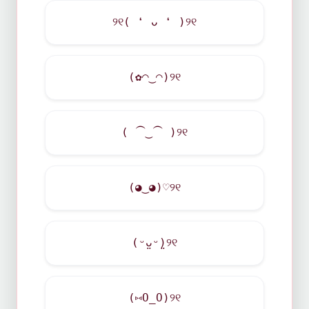
୨୧( ❛ ᴗ ❛ )୨୧
(✿◠‿◠)୨୧
( ⁀‿⁀ )୨୧
(◕‿◕)♡୨୧
(ᵕ̤ᴗᵕ̤)୨୧
(⑅O_O)୨୧