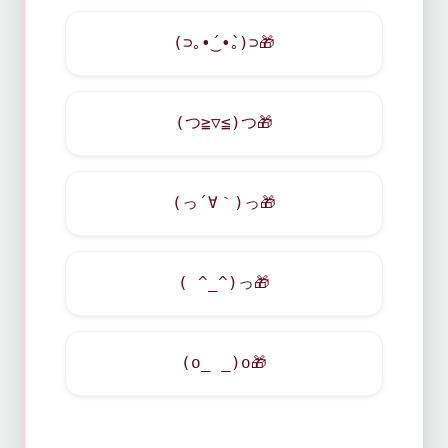
(⊃｡•́‿•̀｡)⊃
🎁
(つ≧▽≦)つ
🎁
(っ´∀｀)っ
🎁
( ^_^)っ
🎁
(o_ _)o
🎁