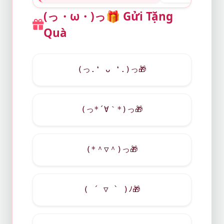
(っ・ω・)っ
🎁
Gửi Tặng
Quà
(っ.❛ ᴗ ❛.)っ
🎁
(っ*´∀｀*)っ
🎁
(*＾▽＾)っ
🎁
( ´ ▽ ` )ﾉ
🎁