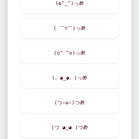
(✿^‿^)っ
🎁
( ￣▽￣)っ
🎁
(o^ ^o)っ
🎁
(。◕_◕。)っ
🎁
(つ✧ω✧)つ
🎁
(づ ◕‿◕ )づ
🎁