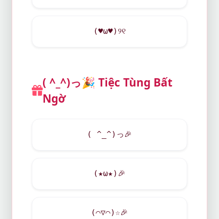
(
♥
ω
♥
)୨୧
( ^_^)っ
🎉
Tiệc Tùng Bất
Ngờ
( ^_^)っ
🎉
(★ω★)
🎉
(⌒▽⌒)☆
🎉