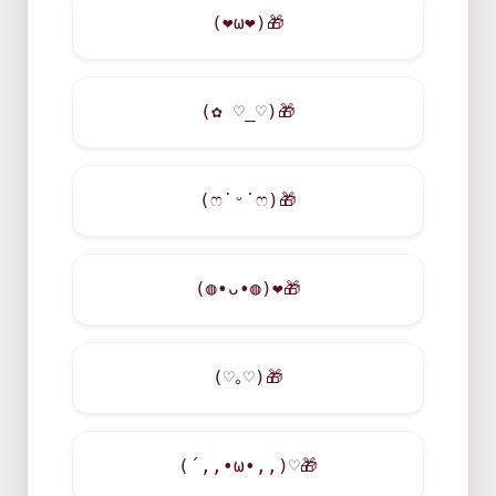
(
❤
ω
❤
)
🎁
(✿ ♡_♡)
🎁
(ෆ˙ᵕ˙ෆ)
🎁
(◍•ᴗ•◍)
❤
🎁
(♡｡♡)
🎁
(´,,•ω•,,)♡
🎁