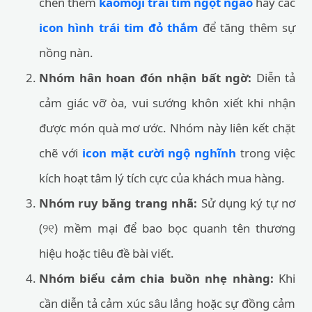
chèn thêm
kaomoji trái tim ngọt ngào
hay các
icon hình trái tim đỏ thắm
để tăng thêm sự
nồng nàn.
Nhóm hân hoan đón nhận bất ngờ:
Diễn tả
cảm giác vỡ òa, vui sướng khôn xiết khi nhận
được món quà mơ ước. Nhóm này liên kết chặt
chẽ với
icon mặt cười ngộ nghĩnh
trong việc
kích hoạt tâm lý tích cực của khách mua hàng.
Nhóm ruy băng trang nhã:
Sử dụng ký tự nơ
(୨୧) mềm mại để bao bọc quanh tên thương
hiệu hoặc tiêu đề bài viết.
Nhóm biểu cảm chia buồn nhẹ nhàng:
Khi
cần diễn tả cảm xúc sâu lắng hoặc sự đồng cảm