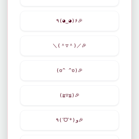
٩(◕‿◕)۶
🎉
＼(＾▽＾)／
🎉
(o^ ^o)
🎉
(≧▽≦)
🎉
٩(ˊᗜˋ*)و
🎉