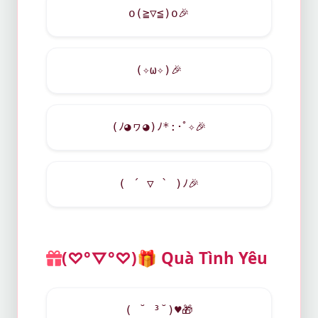
o(≧▽≦)o
🎉
(✧ω✧)
🎉
(ﾉ◕ヮ◕)ﾉ*:･ﾟ✧
🎉
( ´ ▽ ` )ﾉ
🎉
(♡°▽°♡)
🎁
Quà Tình Yêu
( ˘ ³˘)
♥
🎁