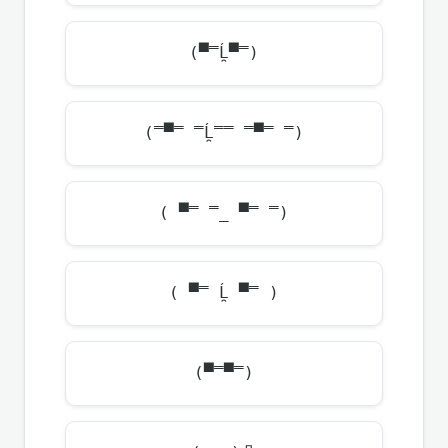
(▀̿Ĺ̯▀̿)
(̿▀̿ ̿Ĺ̯̿̿ ̿▀̿ ̿)
( ▀̿ ̿_ ▀̿ ̿)
( ▀̿ Ĺ̯ ▀̿ )
(▀̿▀̿)