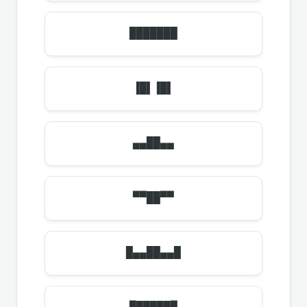
███████
▐█▌▐█▌
▄▄██▄▄
▀▀██▀▀
█▄▄██▄▄█