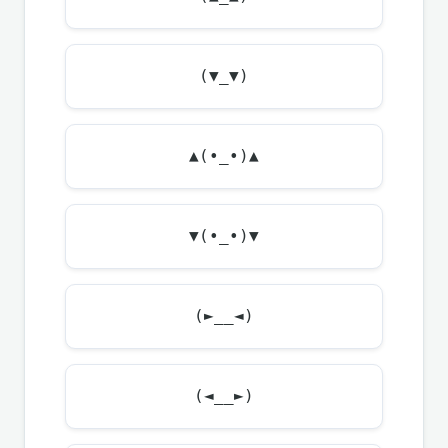
(▼_▼)
▲(•_•)▲
▼(•_•)▼
(►__◄)
(◄__►)