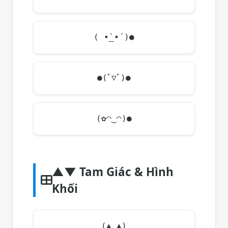
( •̀_•́ )●
●(ﾟ▽ﾟ)●
(✿◠‿◠)●
▲▼ Tam Giác & Hình
Khối
(▲_▲)