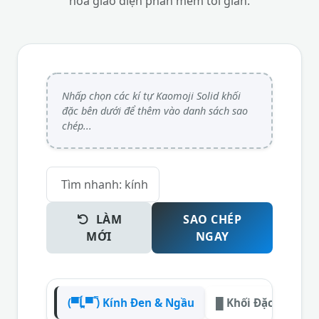
hóa giao diện phần mềm tối giản.
LÀM
SAO CHÉP
MỚI
NGAY
(▀̿Ĺ̯▀̿ ̿) Kính Đen & Ngầu
█ Khối Đặc & Vuôn