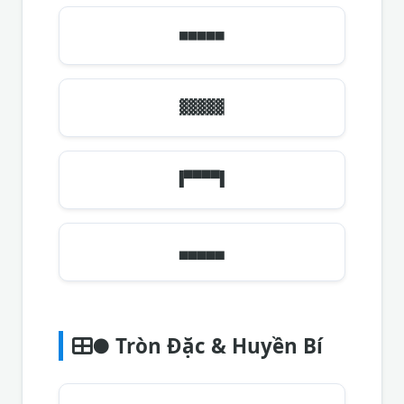
■■■■■
▓▓▓▓▓
▐▀▀▀▀▌
▄▄▄▄▄
● Tròn Đặc & Huyền Bí