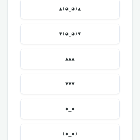
▲(◕‿◕)▲
▼(◕‿◕)▼
▲▲▲
▼▼▼
◆_◆
(◆_◆)