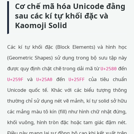
Cơ chế mã hóa Unicode đằng
sau các kí tự khối đặc và
Kaomoji Solid
Các kí tự khối đặc (Block Elements) và hình học
(Geometric Shapes) sử dụng trong bộ sưu tập này
được quy định chặt chẽ trong dải mã từ
đến
U+2580
và
đến
của tiêu chuẩn
U+259F
U+25A0
U+25FF
Unicode quốc tế. Khác với các biểu tượng thông
thường chỉ sử dụng nét vẽ mảnh, kí tự solid sở hữu
các mảng màu tô kín (fill) như hình chữ nhật đứng,
khối vuông, hình tròn đặc hoặc tam giác đậm nét.
Điều này mang lại sự đồng bộ cao khi kết xuất trên