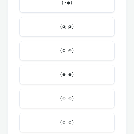
(•̪●)
(◕‿◕)
(⊙_◎)
(●_●)
(☉_☉)
(⊙_⊙)