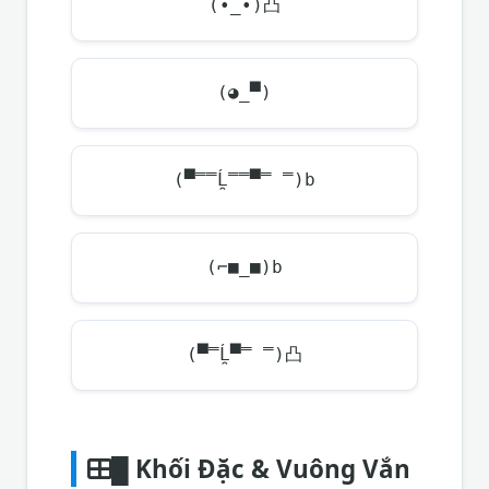
(•_•)凸
(◕_▀)
(▀̿̿Ĺ̯̿̿▀̿ ̿)b
(⌐■_■)b
(▀̿Ĺ̯▀̿ ̿)凸
█ Khối Đặc & Vuông Vắn