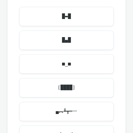
█▬█
█▄█
■_■
[████]
▄︻┻┳═一