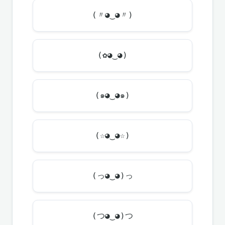
(〃◕‿◕〃)
(✿◕‿◕)
(๑◕‿◕๑)
(☆◕‿◕☆)
(っ◕‿◕)っ
(つ◕‿◕)つ