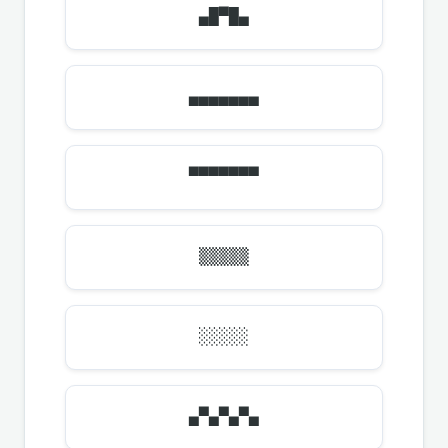
▄█▀█▄
▄▄▄▄▄▄▄
▀▀▀▀▀▀▀
▒▒▒▒▒
░░░░░
▄▀▄▀▄▀▄