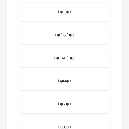
(◉_◉)
(●’◡’●)
(●´ω｀●)
(◕ω◕)
(●ﻌ●)
(❍ᴥ❍)