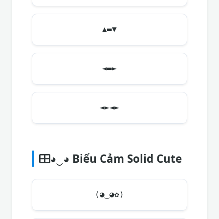
▲▬▼
◄▬►
◄►◄►
◕‿◕ Biểu Cảm Solid Cute
(◕‿◕✿)