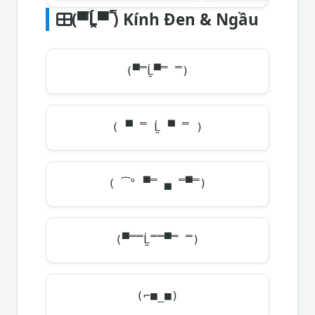
(▀̿Ĺ̯▀̿ ̿) Kính Đen & Ngầu
(▀̿Ĺ̯▀̿ ̿)
( ▀ ̿ Ĺ̯ ▀ ̿ )
( ͡° ▀̿ ▄ ̿▀̿)
(▀̿̿Ĺ̯̿̿▀̿ ̿)
(⌐■_■)