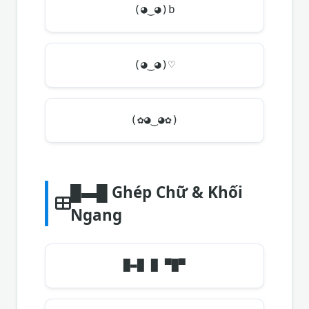
(◕‿◕)b
(◕‿◕)♡
(✿◕‿◕✿)
█▬█ Ghép Chữ & Khối
Ngang
█▬█ █ ▀█▀