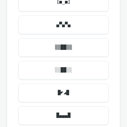
【■_■】
▄▀▄▀▄
▒▒██▒▒
░░██░░
█◤◢█
█▄▄▄█