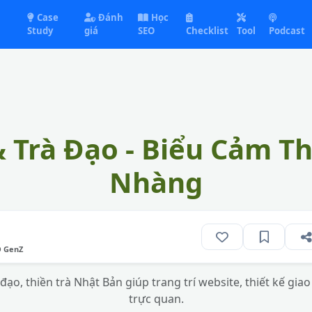
Case
Đánh
Học
Study
giá
SEO
Checklist
Tool
Podcast
& Trà Đạo - Biểu Cảm T
Nhàng
O GenZ
ạo, thiền trà Nhật Bản giúp trang trí website, thiết kế giao
trực quan.