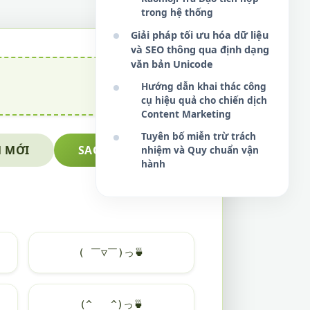
trong hệ thống
Giải pháp tối ưu hóa dữ liệu
và SEO thông qua định dạng
văn bản Unicode
Hướng dẫn khai thác công
cụ hiệu quả cho chiến dịch
Content Marketing
Tuyên bố miễn trừ trách
 MỚI
SAO CHÉP NGAY
nhiệm và Quy chuẩn vận
hành
( ￣▽￣)っ
🍵
(^ _ ^)っ
🍵