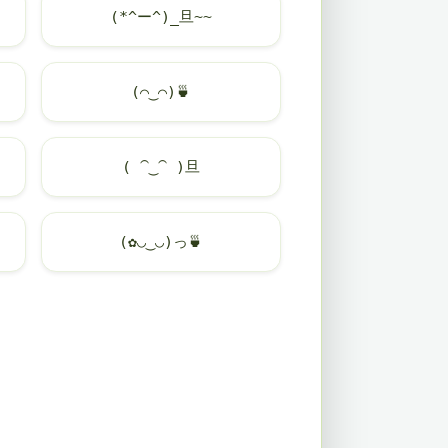
(*^ー^)_旦~~
(⌒‿⌒)
🍵
( ⁀‿⁀ )旦
(✿◡‿◡)っ
🍵