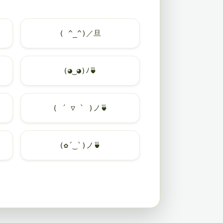
( ^_^)／旦
(◕‿◕)ﾉ
🍵
( ´ ▽ ` )ノ
🍵
(✿´‿`)ノ
🍵