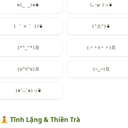
m(_ _)m
🍵
(｡･ω･)っ
🍵
( ´ ▽ ` )ﾉ
🍵
(^人^)
🍵
(*^‿^*)旦
(〃＾▽＾〃)旦
(o^▽^o)旦
(─‿─)旦
(❁´◡`❁)っ
🍵
🧘
Tĩnh Lặng & Thiền Trà