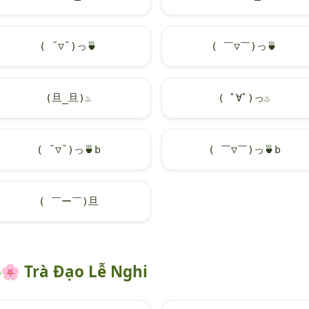
( ˘▽˘)っ
🍵
( ￣▽￣)っ
🍵
(旦_旦)
♨
( ﾟ∀ﾟ)っ
♨
( ˘▽˘)っ
🍵
b
( ￣▽￣)っ
🍵
b
( ￣ー￣)旦
🌸
Trà Đạo Lễ Nghi