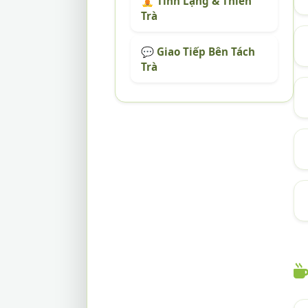
🧘 Tĩnh Lặng & Thiền
Trà
💬 Giao Tiếp Bên Tách
Trà