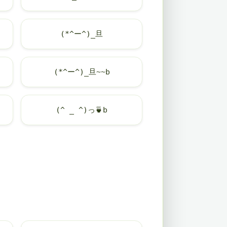
(*^ー^)_旦
(*^ー^)_旦~~b
(^ _ ^)っ
🍵
b