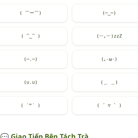
( ￣ー￣)
(─‿─)
( ⁀‿⁀ )
(︶｡︶)zzZ
(─.─)
(｡-ω-)
(∪.∪)
(＿ ＿)
( ˙꒳​˙ )
( ´ ▽ ` )
💬
Giao Tiếp Bên Tách Trà