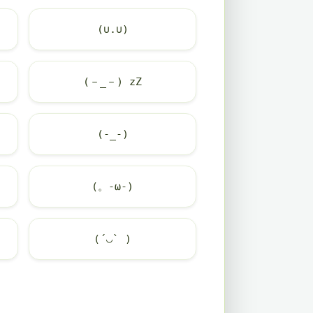
(∪.∪)
(－_－) zZ
(-_-)
(。-ω-)
(´◡` )