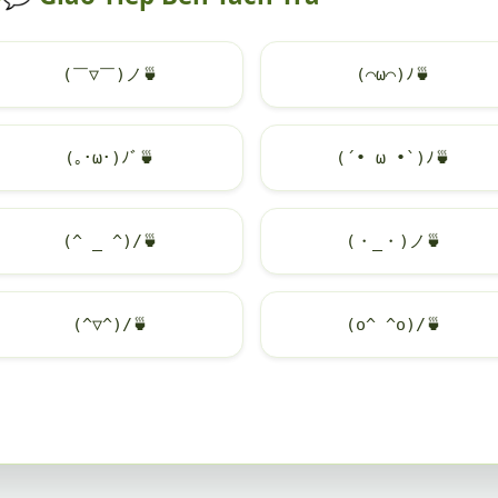
(￣▽￣)ノ
🍵
(⌒ω⌒)ﾉ
🍵
(｡･ω･)ﾉﾞ
🍵
(´• ω •`)ﾉ
🍵
(^ _ ^)/
🍵
(・_・)ノ
🍵
(^▽^)/
🍵
(o^ ^o)/
🍵