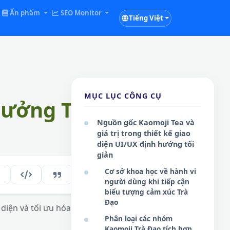
Ấn phẩm
SEO Monitor
Tiếng Việt
MỤC LỤC CÔNG CỤ
hưởng Trà Nhẹ
Nguồn gốc Kaomoji Tea và
giá trị trong thiết kế giao
diện UI/UX định hướng tối
giản
Cơ sở khoa học về hành vi
272
VI
người dùng khi tiếp cận
biểu tượng cảm xúc Trà
Đạo
 diện và tối ưu hóa trải nghiệm tương tác
Phân loại các nhóm
Kaomoji Trà Đạo tích hợp