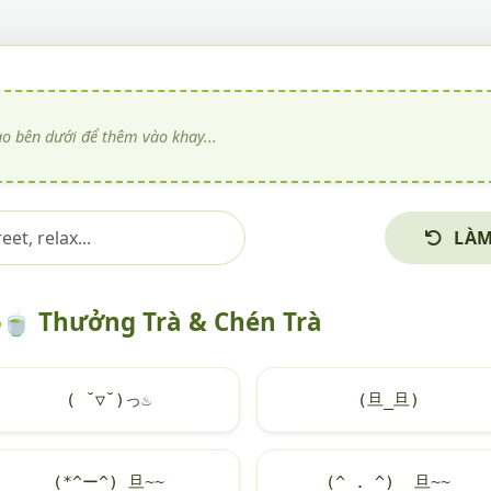
LÀM
🍵
Thưởng Trà & Chén Trà
( ˘▽˘)っ
♨
(旦_旦)
(*^ー^)_旦~~
(^ . ^) _旦~~