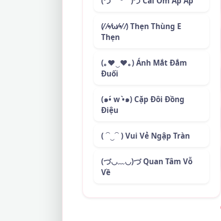
(づ￣ ³￣)づ Cái Ôm Ấp Áp
(⁄ ⁄•⁄ω⁄•⁄ ⁄) Thẹn Thùng E
Thẹn
(｡♥‿♥｡) Ánh Mắt Đắm
Đuối
(๑•́ w •̀๑) Cặp Đôi Đồng
Điệu
( ⁀‿⁀ ) Vui Vẻ Ngập Tràn
(づ◡﹏◡)づ Quan Tâm Vỗ
Về