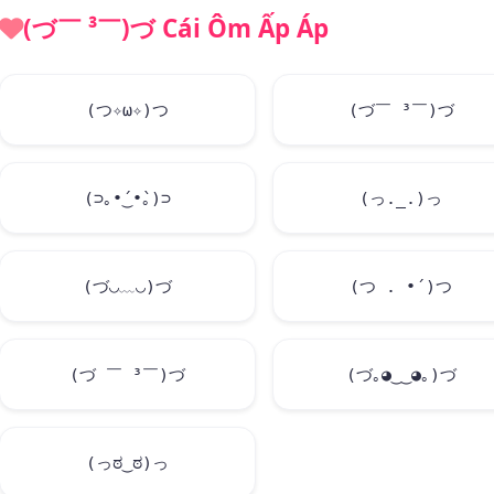
(づ￣ ³￣)づ Cái Ôm Ấp Áp
(つ✧ω✧)つ
(づ￣ ³￣)づ
(⊃｡•́‿•̀｡)⊃
(っ._.)っ
(づ◡﹏◡)づ
(つ . •́ )つ
(づ ￣ ³￣)づ
(づ｡◕‿‿◕｡)づ
(っಠ‿ಠ)っ