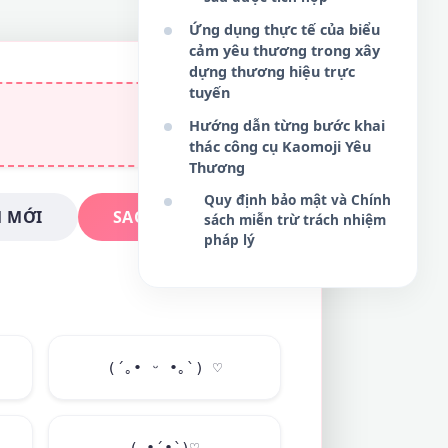
Ứng dụng thực tế của biểu
cảm yêu thương trong xây
dựng thương hiệu trực
tuyến
Hướng dẫn từng bước khai
thác công cụ Kaomoji Yêu
Thương
Quy định bảo mật và Chính
 MỚI
SAO CHÉP NGAY
sách miễn trừ trách nhiệm
pháp lý
(´｡• ᵕ •｡`) ♡
(｡•́‿•̀｡)♡