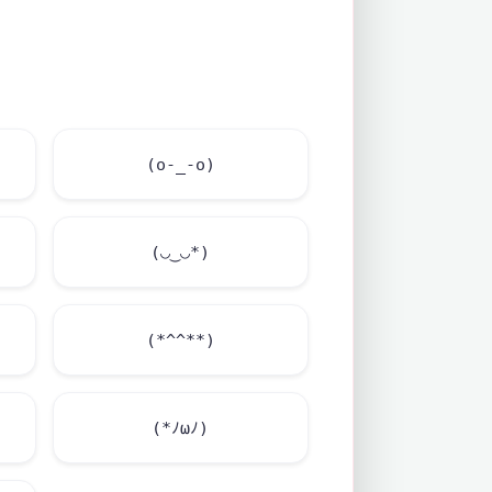
(o-_-o)
(◡‿◡*)
(*^^**)
(*ﾉωﾉ)