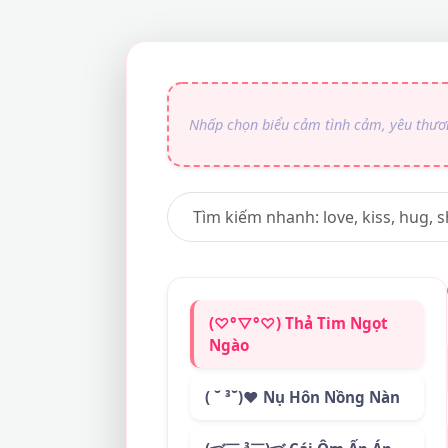
(♡°▽°♡) Thả Tim Ngọt
Ngào
( ˘ ³˘)♥ Nụ Hôn Nồng Nàn