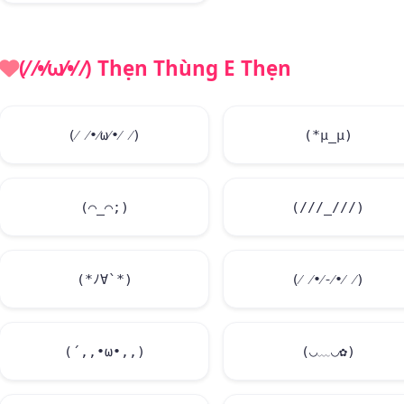
(⁄ ⁄•⁄ω⁄•⁄ ⁄) Thẹn Thùng E Thẹn
(⁄ ⁄•⁄ω⁄•⁄ ⁄)
(*μ_μ)
(⌒_⌒;)
(///_///)
(*ﾉ∀`*)
(⁄ ⁄•⁄-⁄•⁄ ⁄)
(´,,•ω•,,)
(◡﹏◡✿)