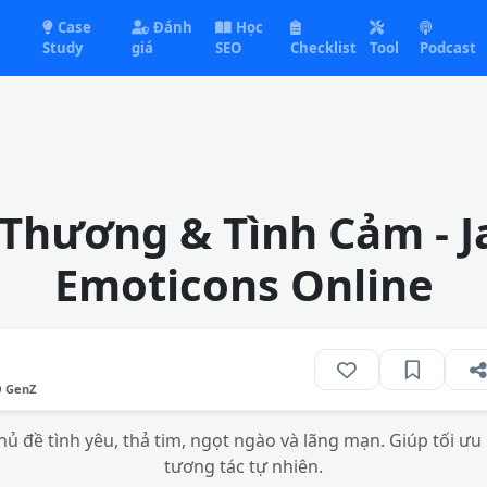
Case
Đánh
Học
Study
giá
SEO
Checklist
Tool
Podcast
Thương & Tình Cảm - 
Emoticons Online
O GenZ
ủ đề tình yêu, thả tim, ngọt ngào và lãng mạn. Giúp tối ưu h
tương tác tự nhiên.