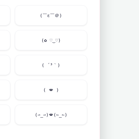
(￣ε￣＠)
(✿ ♡‿♡)
( ´³｀)
(
💋
)
(⇀_⇀)
💋
(↼_↼)