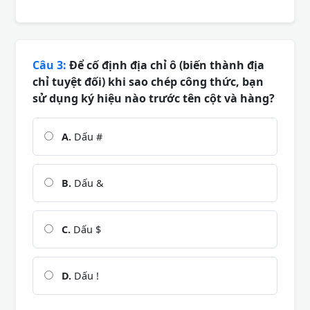
Câu 3:
Để cố định địa chỉ ô (biến thành địa
chỉ tuyệt đối) khi sao chép công thức, bạn
sử dụng ký hiệu nào trước tên cột và hàng?
A.
Dấu #
B.
Dấu &
C.
Dấu $
D.
Dấu !