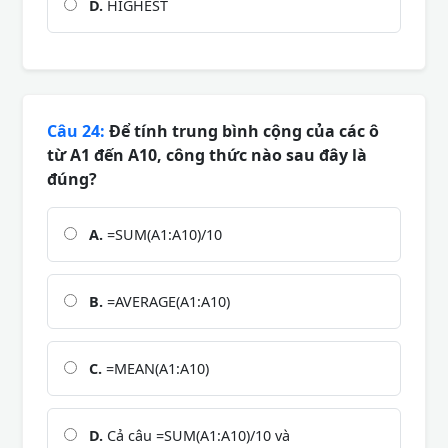
D.
HIGHEST
Câu 24:
Để tính trung bình cộng của các ô
từ A1 đến A10, công thức nào sau đây là
đúng?
A.
=SUM(A1:A10)/10
B.
=AVERAGE(A1:A10)
C.
=MEAN(A1:A10)
D.
Cả câu =SUM(A1:A10)/10 và