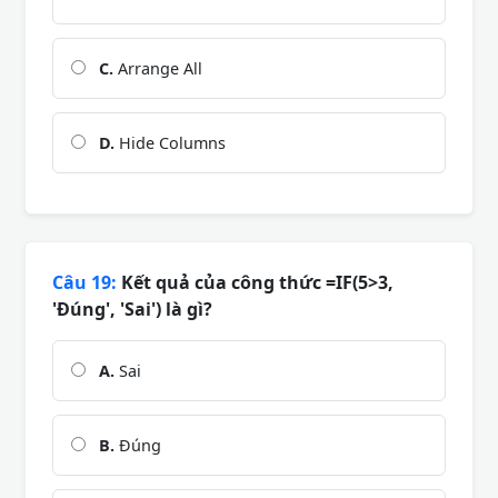
C.
Arrange All
D.
Hide Columns
Câu 19:
Kết quả của công thức =IF(5>3,
'Đúng', 'Sai') là gì?
A.
Sai
B.
Đúng