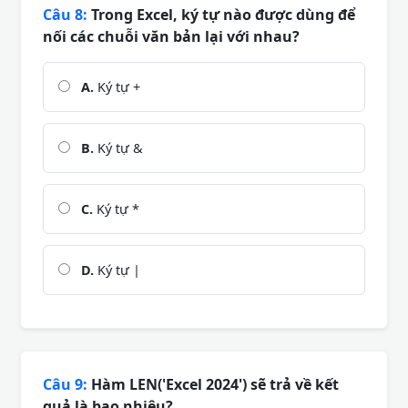
Câu 8:
Trong Excel, ký tự nào được dùng để
nối các chuỗi văn bản lại với nhau?
A.
Ký tự +
B.
Ký tự &
C.
Ký tự *
D.
Ký tự |
Câu 9:
Hàm LEN('Excel 2024') sẽ trả về kết
quả là bao nhiêu?