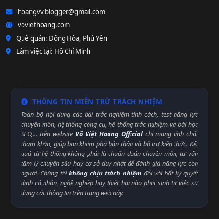
hoangvv.blogger@gmail.com
voviethoang.com
Quê quán: Đông Hòa, Phú Yên
Làm việc tại: Hồ Chí Minh
THÔNG TIN MIỄN TRỪ TRÁCH NHIỆM
Toàn bộ nội dung các bài trắc nghiệm tính cách, test năng lực
chuyên môn, hệ thống công cụ, hệ thống trắc nghiệm và bài học
SEO,... trên website
Võ Việt Hoàng Official
chỉ mang tính chất
tham khảo, giúp bạn khám phá bản thân và bổ trợ kiến thức. Kết
quả từ hệ thống không phải là chuẩn đoán chuyên môn, tư vấn
tâm lý chuyên sâu hay cơ sở duy nhất để đánh giá năng lực con
người. Chúng tôi
không chịu trách nhiệm
đối với bất kỳ quyết
định cá nhân, nghề nghiệp hay thiệt hại nào phát sinh từ việc sử
dụng các thông tin trên trang web này.