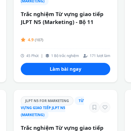
(MARKETING)
Trắc nghiệm Từ vựng giao tiếp
JLPT N5 (Marketing) - Bộ 11
4.9
(107)
45 Phút
|
1 Bộ trắc nghiệm
171 lượt làm
Làm bài ngay
JLPT N5 FOR MARKETING
TỪ
VỰNG GIAO TIẾP JLPT N5
(MARKETING)
Trắc nghiệm Từ vựng giao tiếp