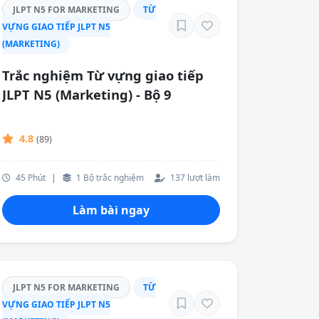
JLPT N5 FOR MARKETING
TỪ
VỰNG GIAO TIẾP JLPT N5
(MARKETING)
Trắc nghiệm Từ vựng giao tiếp
JLPT N5 (Marketing) - Bộ 9
4.8
(89)
45 Phút
|
1 Bộ trắc nghiệm
137 lượt làm
Làm bài ngay
JLPT N5 FOR MARKETING
TỪ
VỰNG GIAO TIẾP JLPT N5