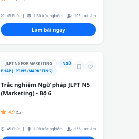
45 Phút
|
1 Bộ trắc nghiệm
105 lượt làm
Làm bài ngay
JLPT N5 FOR MARKETING
NGỮ
PHÁP JLPT N5 (MARKETING)
Trắc nghiệm Ngữ pháp JLPT N5
(Marketing) - Bộ 6
4.9
(52)
45 Phút
|
1 Bộ trắc nghiệm
156 lượt làm