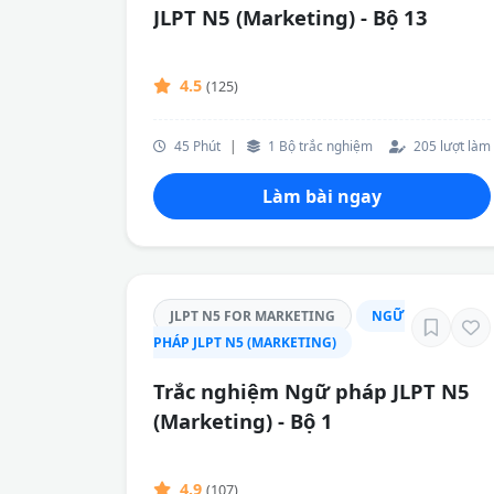
JLPT N5 (Marketing) - Bộ 13
4.5
(125)
45 Phút
|
1 Bộ trắc nghiệm
205 lượt làm
Làm bài ngay
JLPT N5 FOR MARKETING
NGỮ
PHÁP JLPT N5 (MARKETING)
Trắc nghiệm Ngữ pháp JLPT N5
(Marketing) - Bộ 1
4.9
(107)