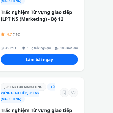
(MARKETING)
Trắc nghiệm Từ vựng giao tiếp
JLPT N5 (Marketing) - Bộ 12
4.7
(116)
45 Phút
|
1 Bộ trắc nghiệm
188 lượt làm
Làm bài ngay
JLPT N5 FOR MARKETING
TỪ
VỰNG GIAO TIẾP JLPT N5
(MARKETING)
Trắc nghiệm Từ vựng giao tiếp