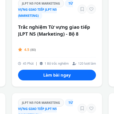
JLPT N5 FOR MARKETING
TỪ
VỰNG GIAO TIẾP JLPT N5
(MARKETING)
Trắc nghiệm Từ vựng giao tiếp
JLPT N5 (Marketing) - Bộ 8
4.5
(80)
45 Phút
|
1 Bộ trắc nghiệm
120 lượt làm
Làm bài ngay
JLPT N5 FOR MARKETING
TỪ
VỰNG GIAO TIẾP JLPT N5