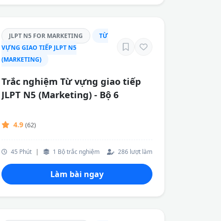
JLPT N5 FOR MARKETING
TỪ
VỰNG GIAO TIẾP JLPT N5
(MARKETING)
Trắc nghiệm Từ vựng giao tiếp
JLPT N5 (Marketing) - Bộ 6
4.9
(62)
45 Phút
|
1 Bộ trắc nghiệm
286 lượt làm
Làm bài ngay