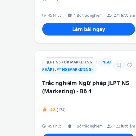
45 Phút
|
1 Bộ trắc nghiệm
271 lượt làm
Làm bài ngay
JLPT N5 FOR MARKETING
NGỮ
PHÁP JLPT N5 (MARKETING)
Trắc nghiệm Ngữ pháp JLPT N5
(Marketing) - Bộ 4
4.8
(134)
45 Phút
|
1 Bộ trắc nghiệm
122 lượt làm