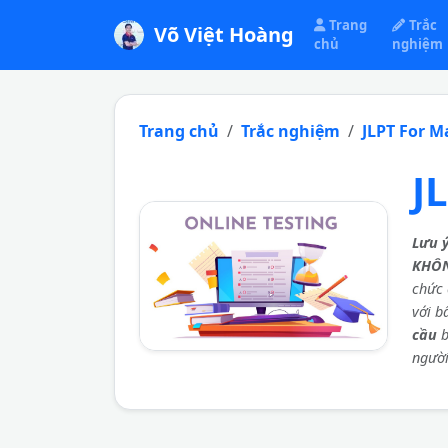
Trang
Trắc
Võ Việt Hoàng
chủ
nghiệm
Trang chủ
Trắc nghiệm
JLPT For M
J
Lưu 
KHÔ
chức 
với b
cầu
b
người