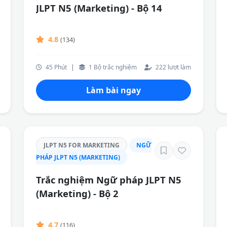
JLPT N5 (Marketing) - Bộ 14
4.8
(134)
45 Phút
|
1 Bộ trắc nghiệm
222 lượt làm
Làm bài ngay
JLPT N5 FOR MARKETING
NGỮ
PHÁP JLPT N5 (MARKETING)
Trắc nghiệm Ngữ pháp JLPT N5
(Marketing) - Bộ 2
4.7
(116)