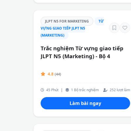
JLPT N5 FOR MARKETING
TỪ
VỰNG GIAO TIẾP JLPT N5
(MARKETING)
Trắc nghiệm Từ vựng giao tiếp
JLPT N5 (Marketing) - Bộ 4
4.8
(44)
45 Phút
|
1 Bộ trắc nghiệm
252 lượt làm
Làm bài ngay