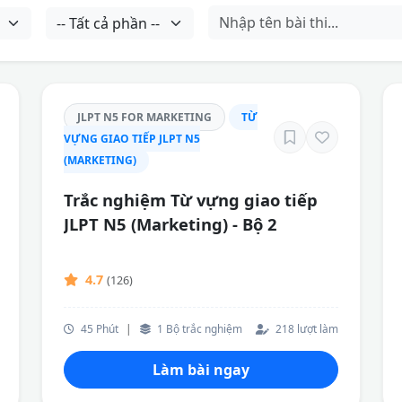
JLPT N5 FOR MARKETING
TỪ
VỰNG GIAO TIẾP JLPT N5
(MARKETING)
Trắc nghiệm Từ vựng giao tiếp
JLPT N5 (Marketing) - Bộ 2
4.7
(126)
45 Phút
|
1 Bộ trắc nghiệm
218 lượt làm
Làm bài ngay