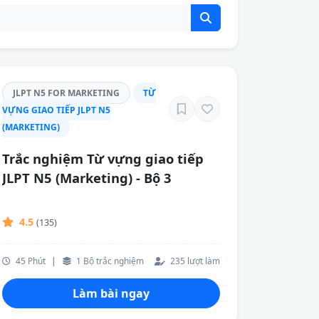
JLPT N5 FOR MARKETING
TỪ
VỰNG GIAO TIẾP JLPT N5
(MARKETING)
Trắc nghiệm Từ vựng giao tiếp
JLPT N5 (Marketing) - Bộ 3
4.5
(135)
45 Phút
|
1 Bộ trắc nghiệm
235 lượt làm
Làm bài ngay