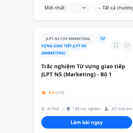
JLPT N5 FOR MARKETING
TỪ
VỰNG GIAO TIẾP JLPT N5
(MARKETING)
Trắc nghiệm Từ vựng giao tiếp
JLPT N5 (Marketing) - Bộ 1
4.9
(117)
45 Phút
|
1 Bộ trắc nghiệm
201 lượt làm
Làm bài ngay