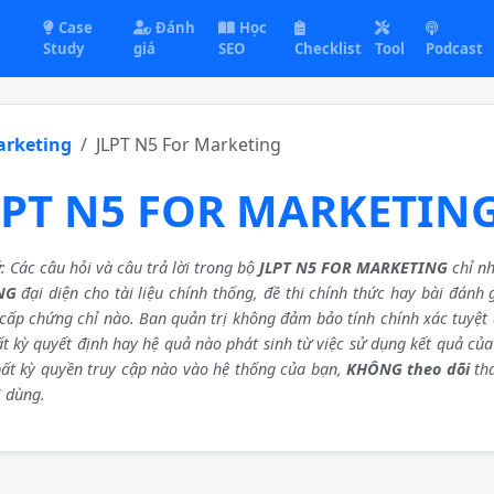
Case
Đánh
Học
Study
giá
SEO
Checklist
Tool
Podcast
arketing
JLPT N5 For Marketing
LPT N5 FOR MARKETIN
ý
: Các câu hỏi và câu trả lời trong bộ
JLPT N5 FOR MARKETING
chỉ nh
NG
đại diện cho tài liệu chính thống, đề thi chính thức hay bài đánh
cấp chứng chỉ nào. Ban quản trị không đảm bảo tính chính xác tuyệt 
ất kỳ quyết định hay hệ quả nào phát sinh từ việc sử dụng kết quả củ
ất kỳ quyền truy cập nào vào hệ thống của bạn,
KHÔNG theo dõi
th
 dùng.