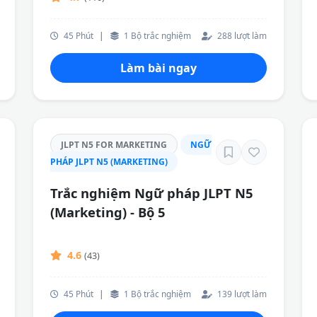
45 Phút
|
1 Bộ trắc nghiệm
288 lượt làm
Làm bài ngay
JLPT N5 FOR MARKETING
NGỮ
PHÁP JLPT N5 (MARKETING)
Trắc nghiệm Ngữ pháp JLPT N5
(Marketing) - Bộ 5
4.6
(43)
45 Phút
|
1 Bộ trắc nghiệm
139 lượt làm