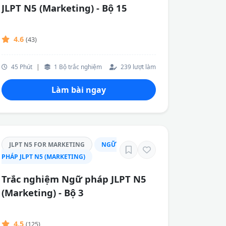
JLPT N5 (Marketing) - Bộ 15
4.6
(43)
45 Phút
|
1 Bộ trắc nghiệm
239 lượt làm
Làm bài ngay
JLPT N5 FOR MARKETING
NGỮ
PHÁP JLPT N5 (MARKETING)
Trắc nghiệm Ngữ pháp JLPT N5
(Marketing) - Bộ 3
4.5
(125)