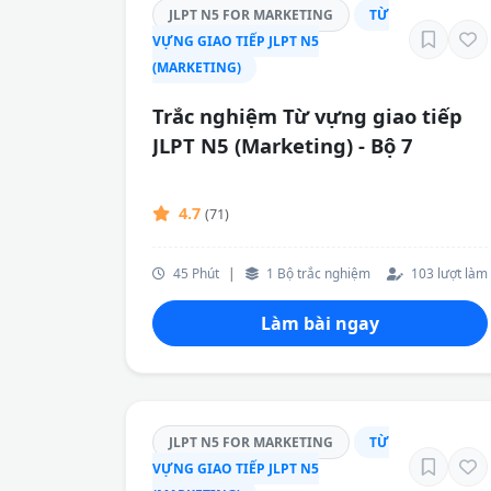
JLPT N5 FOR MARKETING
TỪ
VỰNG GIAO TIẾP JLPT N5
(MARKETING)
Trắc nghiệm Từ vựng giao tiếp
JLPT N5 (Marketing) - Bộ 7
4.7
(71)
45 Phút
|
1 Bộ trắc nghiệm
103 lượt làm
Làm bài ngay
JLPT N5 FOR MARKETING
TỪ
VỰNG GIAO TIẾP JLPT N5