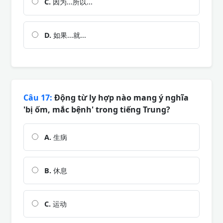
C.
因为...所以...
D.
如果...就...
Câu 17:
Động từ ly hợp nào mang ý nghĩa
'bị ốm, mắc bệnh' trong tiếng Trung?
A.
生病
B.
休息
C.
运动