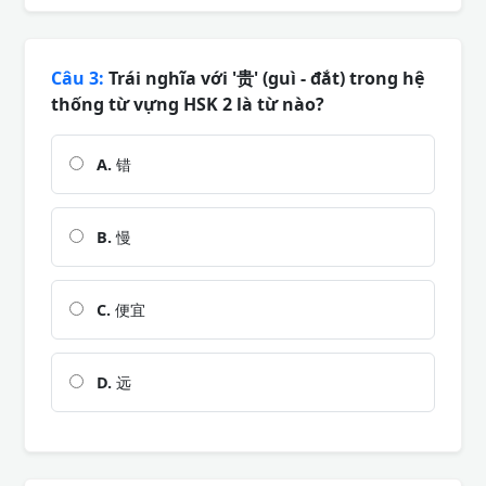
Câu 3:
Trái nghĩa với '贵' (guì - đắt) trong hệ
thống từ vựng HSK 2 là từ nào?
A.
错
B.
慢
C.
便宜
D.
远