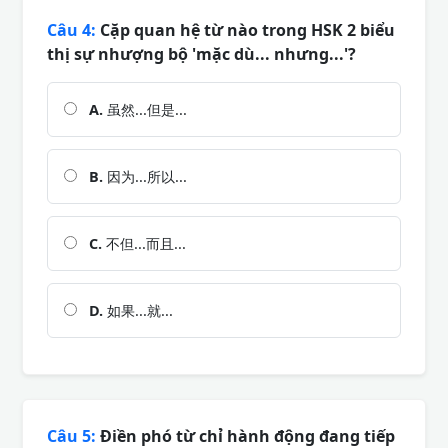
Câu 4:
Cặp quan hệ từ nào trong HSK 2 biểu
thị sự nhượng bộ 'mặc dù... nhưng...'?
A.
虽然...但是...
B.
因为...所以...
C.
不但...而且...
D.
如果...就...
Câu 5:
Điền phó từ chỉ hành động đang tiếp