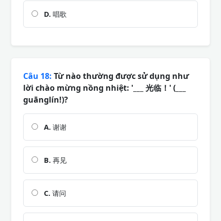
D.
唱歌
Câu 18:
Từ nào thường được sử dụng như
lời chào mừng nồng nhiệt: '___ 光临！' (___
guānglín!)?
A.
谢谢
B.
再见
C.
请问