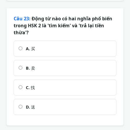
Câu 23:
Động từ nào có hai nghĩa phổ biến
trong HSK 2 là 'tìm kiếm' và 'trả lại tiền
thừa'?
A.
买
B.
卖
C.
找
D.
送