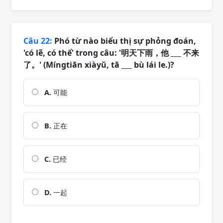
Câu 22:
Phó từ nào biểu thị sự phỏng đoán,
'có lẽ, có thể' trong câu: '明天下雨，他 ___ 不来
了。' (Míngtiān xiàyǔ, tā ___ bù lái le.)?
A.
可能
B.
正在
C.
已经
D.
一起