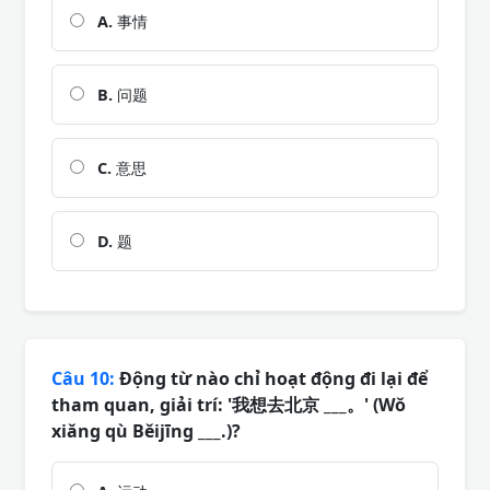
A.
事情
B.
问题
C.
意思
D.
题
Câu 10:
Động từ nào chỉ hoạt động đi lại để
tham quan, giải trí: '我想去北京 ___。' (Wǒ
xiǎng qù Běijīng ___.)?