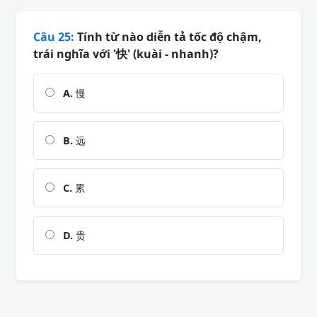
Câu 25:
Tính từ nào diễn tả tốc độ chậm,
trái nghĩa với '快' (kuài - nhanh)?
A.
慢
B.
远
C.
累
D.
贵