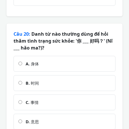
Câu 20:
Danh từ nào thường dùng để hỏi
thăm tình trạng sức khỏe: '你 ___ 好吗？' (Nǐ
___ hǎo ma?)?
A.
身体
B.
时间
C.
事情
D.
意思