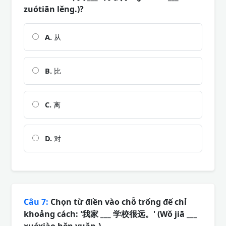
zuótiān lěng.)?
A.
从
B.
比
C.
离
D.
对
Câu 7:
Chọn từ điền vào chỗ trống để chỉ
khoảng cách: '我家 ___ 学校很远。' (Wǒ jiā ___
xuéxiào hěn yuǎn.)