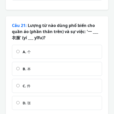
Câu 21:
Lượng từ nào dùng phổ biến cho
quần áo (phần thân trên) và sự việc: '一 ___
衣服' (yí ___ yīfu)?
A.
个
B.
本
C.
件
D.
张