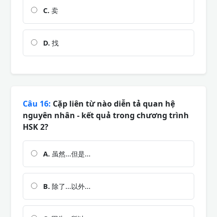
C.
卖
D.
找
Câu 16:
Cặp liên từ nào diễn tả quan hệ
nguyên nhân - kết quả trong chương trình
HSK 2?
A.
虽然...但是...
B.
除了...以外...