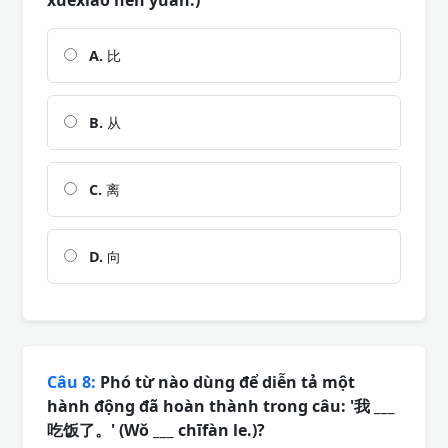
A.
比
B.
从
C.
离
D.
向
Câu 8:
Phó từ nào dùng để diễn tả một
hành động đã hoàn thành trong câu: '我 ___
吃饭了。' (Wǒ ___ chīfàn le.)?