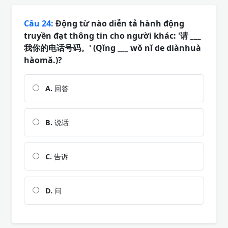
Câu 24:
Động từ nào diễn tả hành động
truyền đạt thông tin cho người khác: '请 ___
我你的电话号码。' (Qǐng ___ wǒ nǐ de diànhuà
hàomǎ.)?
A.
回答
B.
说话
C.
告诉
D.
问