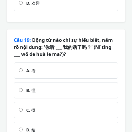
D.
欢迎
Câu 19:
Động từ nào chỉ sự hiểu biết, nắm
rõ nội dung: '你听 ___ 我的话了吗？' (Nǐ tīng
___ wǒ de huà le ma?)?
A.
看
B.
懂
C.
找
D.
给