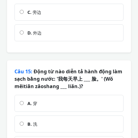
C.
旁边
D.
外边
Câu 15:
Động từ nào diễn tả hành động làm
sạch bằng nước: '我每天早上 ___ 脸。' (Wǒ
měitiān zǎoshang ___ liǎn.)?
A.
穿
B.
洗