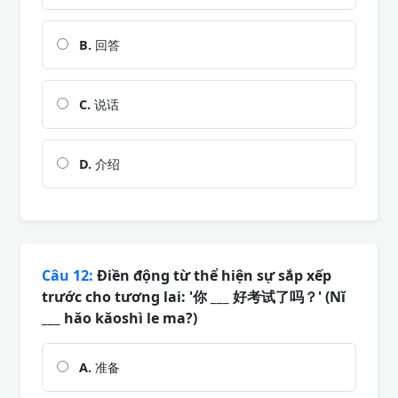
B.
回答
C.
说话
D.
介绍
Câu 12:
Điền động từ thể hiện sự sắp xếp
trước cho tương lai: '你 ___ 好考试了吗？' (Nǐ
___ hǎo kǎoshì le ma?)
A.
准备