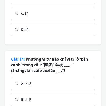
C.
阴
D.
黑
Câu 14:
Phương vị từ nào chỉ vị trí ở 'bên
cạnh' trong câu: '商店在学校 ___。'
(Shāngdiàn zài xuéxiào ___.)?
A.
左边
B.
右边