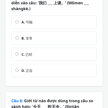
diễn vào câu: '我们 ___ 上课。' (Wǒmen ___
shàngkè.)
A.
可能
B.
非常
C.
已经
D.
正在
Câu 6:
Giới từ nào được dùng trong câu so
sánh hơn: '今天 ___ 昨天冷。' (Jīntiān ___