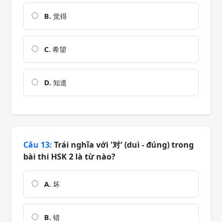
B.
觉得
C.
希望
D.
知道
Câu 13:
Trái nghĩa với '对' (duì - đúng) trong
bài thi HSK 2 là từ nào?
A.
坏
B.
错