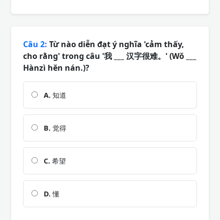
Câu 2:
Từ nào diễn đạt ý nghĩa 'cảm thấy,
cho rằng' trong câu '我 ___ 汉字很难。' (Wǒ ___
Hànzì hěn nán.)?
A.
知道
B.
觉得
C.
希望
D.
懂