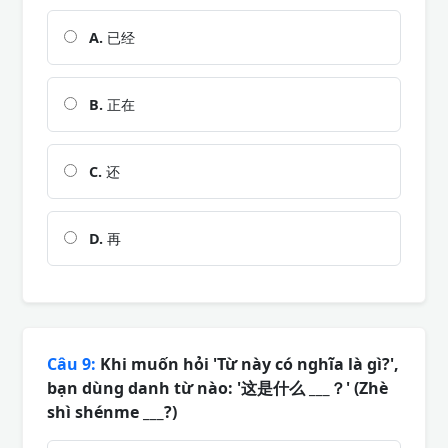
A.
已经
B.
正在
C.
还
D.
再
Câu 9:
Khi muốn hỏi 'Từ này có nghĩa là gì?',
bạn dùng danh từ nào: '这是什么 ___？' (Zhè
shì shénme ___?)