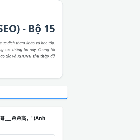
EO) - Bộ 15
mục đích tham khảo và học tập.
ng các thông tin này. Chúng tôi
ao tác và
KHÔNG thu thập
dữ
: '哥哥___弟弟高。' (Anh