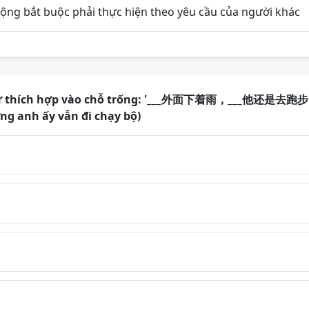
động bắt buộc phải thực hiện theo yêu cầu của người khác
 từ thích hợp vào chỗ trống: '___外面下着雨，___他还是去跑步
g anh ấy vẫn đi chạy bộ)