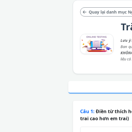
Quay lại danh mục N
Tr
Lưu ý
Ban qu
KHÔNG
liệu cá
Câu 1:
Điền từ thích 
trai cao hơn em trai)