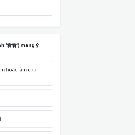
hành '看看') mang ý
iệm hoặc làm cho
i