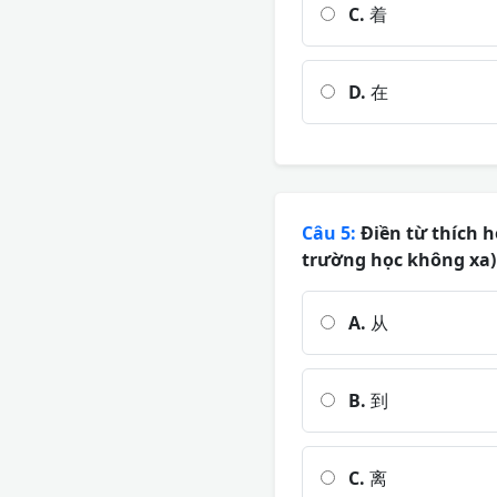
C.
着
D.
在
Câu 5:
Điền từ thích 
trường học không xa)
A.
从
B.
到
C.
离