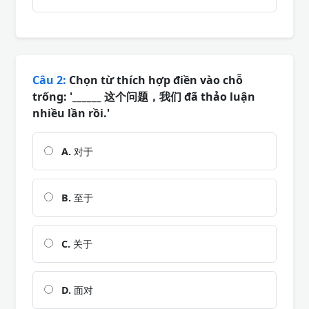
Câu 2:
Chọn từ thích hợp điền vào chỗ
trống: '______ 这个问题，我们 đã thảo luận
nhiều lần rồi.'
A.
对于
B.
至于
C.
关于
D.
面对