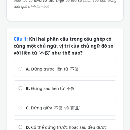
thao tác và
KHÔNG thu thập
dữ liệu cá nhân của bạn trong
suốt quá trình làm bài.
Câu 1:
Khi hai phân câu trong câu ghép có
cùng một chủ ngữ, vị trí của chủ ngữ đó so
với liên từ '不仅' như thế nào?
A.
Đứng trước liên từ '不仅'
B.
Đứng sau liên từ '不仅'
C.
Đứng giữa '不仅' và '而且'
D.
Có thể đứng trước hoặc sau đều được