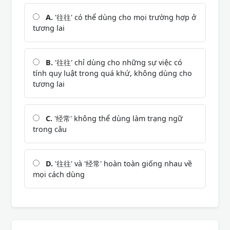
A.
'往往' có thể dùng cho mọi trường hợp ở
tương lai
B.
'往往' chỉ dùng cho những sự việc có
tính quy luật trong quá khứ, không dùng cho
tương lai
C.
'经常' không thể dùng làm trạng ngữ
trong câu
D.
'往往' và '经常' hoàn toàn giống nhau về
mọi cách dùng