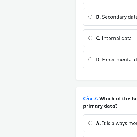
B.
Secondary dat
C.
Internal data
D.
Experimental d
Câu 7:
Which of the fo
primary data?
A.
It is always mo