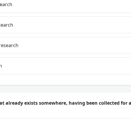
search
search
research
h
t already exists somewhere, having been collected for 