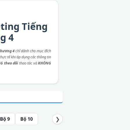
ting Tiếng
g 4
Chương 4
chỉ dành cho mục đích
hực tế khi áp dụng các thông tin
G theo dõi
thao tác và
KHÔNG
❯
Bộ 9
Bộ 10