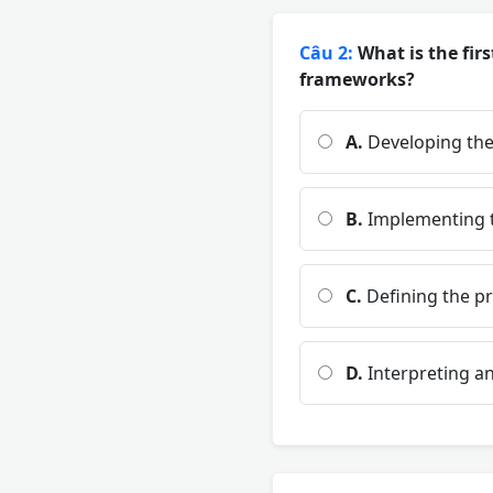
Câu 2:
What is the fir
frameworks?
A.
Developing the
B.
Implementing t
C.
Defining the p
D.
Interpreting an