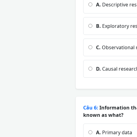
A.
Descriptive re
B.
Exploratory re
C.
Observational 
D.
Causal researc
Câu 6:
Information tha
known as what?
A.
Primary data