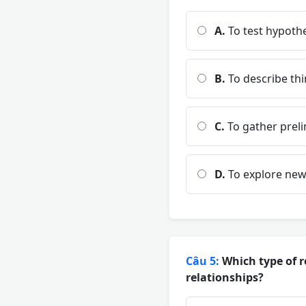
A.
To test hypothe
B.
To describe thi
C.
To gather preli
D.
To explore new
Câu 5:
Which type of r
relationships?