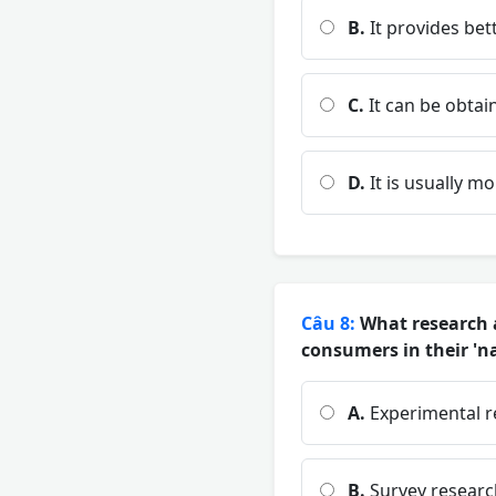
B.
It provides bet
C.
It can be obtai
D.
It is usually m
Câu 8:
What research a
consumers in their 'n
A.
Experimental r
B.
Survey researc