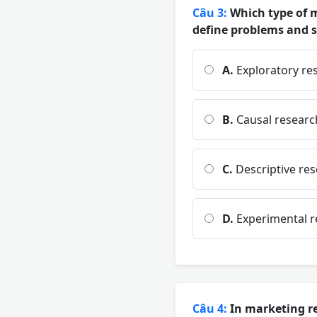
Câu 3:
Which type of m
define problems and 
A.
Exploratory re
B.
Causal researc
C.
Descriptive re
D.
Experimental r
Câu 4:
In marketing re