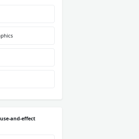
aphics
ause-and-effect