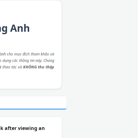
ng Anh
ành cho mục đích tham khảo và
áp dụng các thông tin này. Chúng
i
thao tác và
KHÔNG thu thập
nk after viewing an