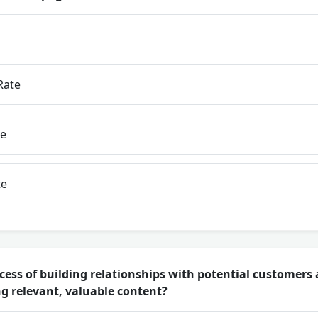
Rate
te
te
cess of building relationships with potential customers a
ng relevant, valuable content?