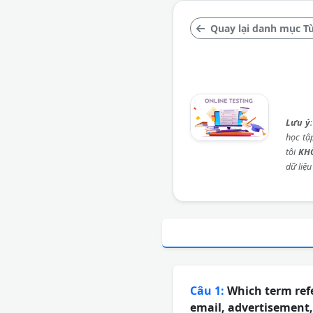
Quay lại danh mục T
Lưu ý
học tậ
tôi
KH
dữ liệu
Câu 1:
Which term refer
email, advertisement