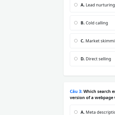
A.
Lead nurturing
B.
Cold calling
C.
Market skimm
D.
Direct selling
Câu 3:
Which search en
version of a webpage 
A.
Meta descripti