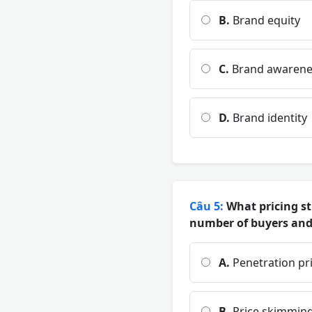
B.
Brand equity
C.
Brand awarene
D.
Brand identity
Câu 5:
What pricing str
number of buyers and 
A.
Penetration pr
B.
Price skimmin