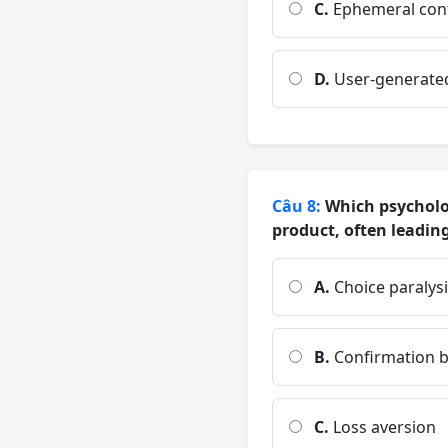
C.
Ephemeral con
D.
User-generate
Câu 8:
Which psycholog
product, often leadin
A.
Choice paralys
B.
Confirmation b
C.
Loss aversion