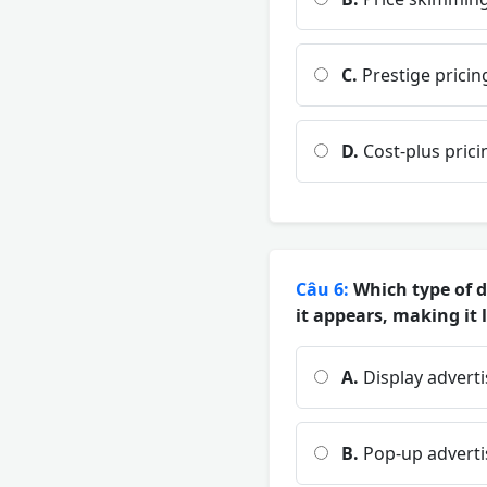
C.
Prestige pricin
D.
Cost-plus prici
Câu 6:
Which type of d
it appears, making it 
A.
Display adverti
B.
Pop-up adverti