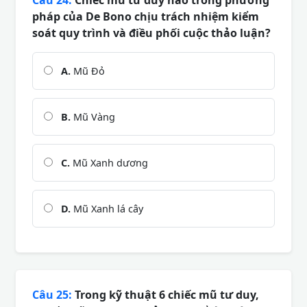
Câu 24:
Chiếc mũ tư duy nào trong phương
pháp của De Bono chịu trách nhiệm kiểm
soát quy trình và điều phối cuộc thảo luận?
A.
Mũ Đỏ
B.
Mũ Vàng
C.
Mũ Xanh dương
D.
Mũ Xanh lá cây
Câu 25:
Trong kỹ thuật 6 chiếc mũ tư duy,