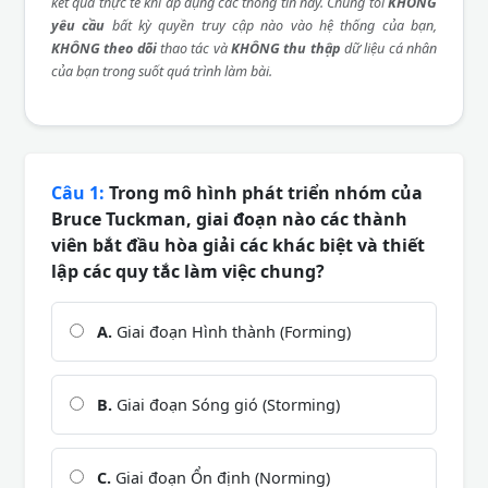
kết quả thực tế khi áp dụng các thông tin này. Chúng tôi
KHÔNG
yêu cầu
bất kỳ quyền truy cập nào vào hệ thống của bạn,
KHÔNG theo dõi
thao tác và
KHÔNG thu thập
dữ liệu cá nhân
của bạn trong suốt quá trình làm bài.
Câu 1:
Trong mô hình phát triển nhóm của
Bruce Tuckman, giai đoạn nào các thành
viên bắt đầu hòa giải các khác biệt và thiết
lập các quy tắc làm việc chung?
A.
Giai đoạn Hình thành (Forming)
B.
Giai đoạn Sóng gió (Storming)
C.
Giai đoạn Ổn định (Norming)