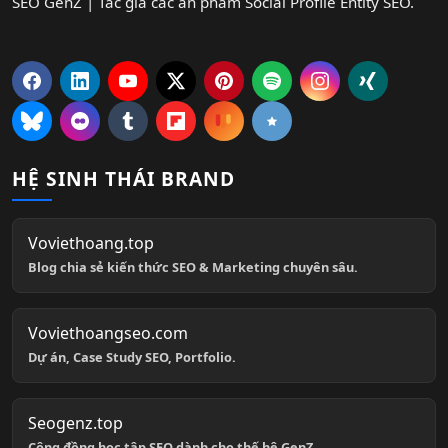
SEO GenZ | Tác giả các ấn phẩm Social Profile Entity SEO.
HỆ SINH THÁI BRAND
Voviethoang.top
Blog chia sẻ kiến thức SEO & Marketing chuyên sâu.
Voviethoangseo.com
Dự án, Case Study SEO, Portfolio.
Seogenz.top
Cộng đồng học tập SEO dành cho thế hệ GenZ.