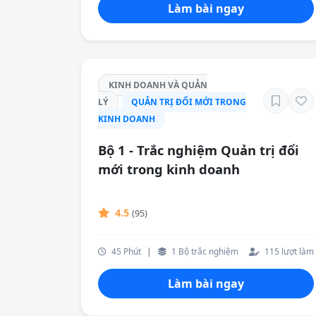
Làm bài ngay
KINH DOANH VÀ QUẢN
LÝ
QUẢN TRỊ ĐỔI MỚI TRONG
KINH DOANH
Bộ 1 - Trắc nghiệm Quản trị đổi
mới trong kinh doanh
4.5
(95)
45 Phút
|
1 Bộ trắc nghiệm
115 lượt làm
Làm bài ngay