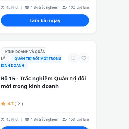
45 Phút
|
1 Bộ trắc nghiệm
102 lượt làm
Làm bài ngay
KINH DOANH VÀ QUẢN
LÝ
QUẢN TRỊ ĐỔI MỚI TRONG
KINH DOANH
Bộ 15 - Trắc nghiệm Quản trị đổi
mới trong kinh doanh
4.7
(121)
45 Phút
|
1 Bộ trắc nghiệm
153 lượt làm