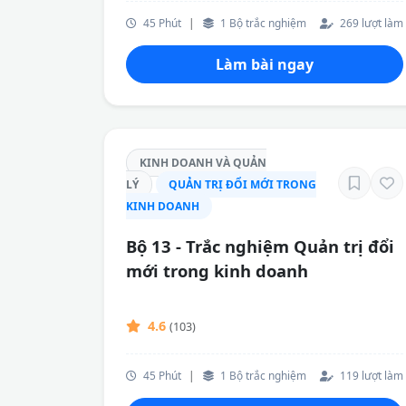
45 Phút
|
1 Bộ trắc nghiệm
269 lượt làm
Làm bài ngay
KINH DOANH VÀ QUẢN
LÝ
QUẢN TRỊ ĐỔI MỚI TRONG
KINH DOANH
Bộ 13 - Trắc nghiệm Quản trị đổi
mới trong kinh doanh
4.6
(103)
45 Phút
|
1 Bộ trắc nghiệm
119 lượt làm