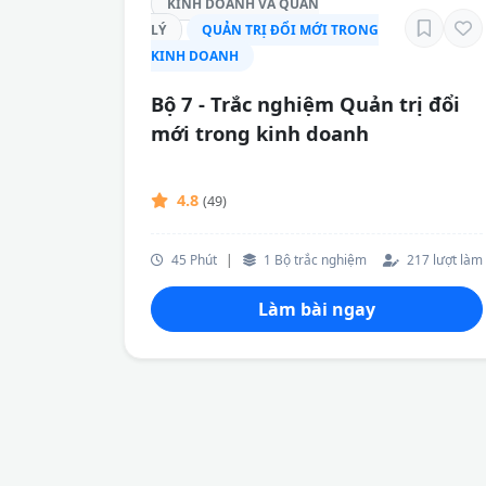
KINH DOANH VÀ QUẢN
LÝ
QUẢN TRỊ ĐỔI MỚI TRONG
KINH DOANH
Bộ 7 - Trắc nghiệm Quản trị đổi
mới trong kinh doanh
4.8
(49)
45 Phút
|
1 Bộ trắc nghiệm
217 lượt làm
Làm bài ngay