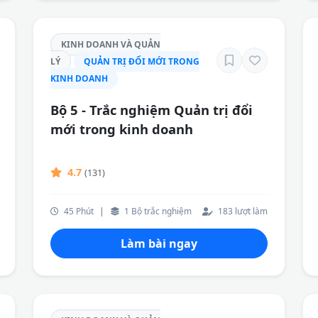
KINH DOANH VÀ QUẢN
LÝ
QUẢN TRỊ ĐỔI MỚI TRONG
KINH DOANH
Bộ 5 - Trắc nghiệm Quản trị đổi
mới trong kinh doanh
4.7
(131)
45 Phút
|
1 Bộ trắc nghiệm
183 lượt làm
Làm bài ngay