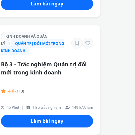
Làm bài ngay
KINH DOANH VÀ QUẢN
LÝ
QUẢN TRỊ ĐỔI MỚI TRONG
KINH DOANH
Bộ 3 - Trắc nghiệm Quản trị đổi
mới trong kinh doanh
4.6
(113)
45 Phút
|
1 Bộ trắc nghiệm
149 lượt làm
Làm bài ngay