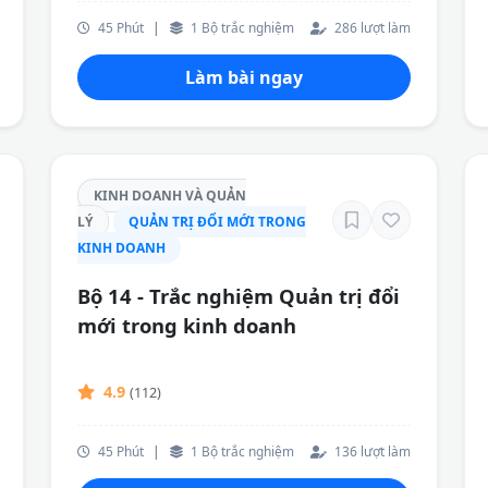
45 Phút
|
1 Bộ trắc nghiệm
286 lượt làm
Làm bài ngay
KINH DOANH VÀ QUẢN
LÝ
QUẢN TRỊ ĐỔI MỚI TRONG
KINH DOANH
Bộ 14 - Trắc nghiệm Quản trị đổi
mới trong kinh doanh
4.9
(112)
45 Phút
|
1 Bộ trắc nghiệm
136 lượt làm