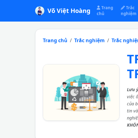
Trang
Trắc
Võ Việt Hoàng
chủ
nghiệm
Trang chủ
Trắc nghiệm
Trắc nghi
T
T
Lưu 
việc 
của b
tin v
nghi
KHÔN