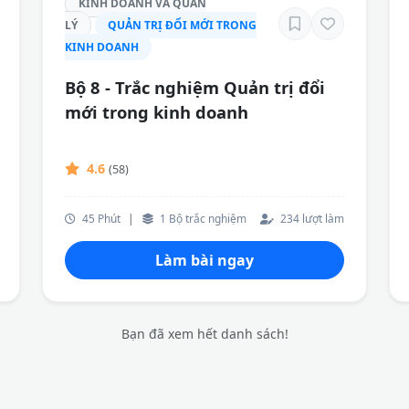
KINH DOANH VÀ QUẢN
LÝ
QUẢN TRỊ ĐỔI MỚI TRONG
KINH DOANH
Bộ 8 - Trắc nghiệm Quản trị đổi
mới trong kinh doanh
4.6
(58)
45 Phút
|
1 Bộ trắc nghiệm
234 lượt làm
Làm bài ngay
Bạn đã xem hết danh sách!