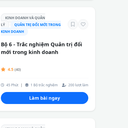
KINH DOANH VÀ QUẢN
LÝ
QUẢN TRỊ ĐỔI MỚI TRONG
KINH DOANH
Bộ 6 - Trắc nghiệm Quản trị đổi
mới trong kinh doanh
4.5
(40)
45 Phút
|
1 Bộ trắc nghiệm
200 lượt làm
Làm bài ngay