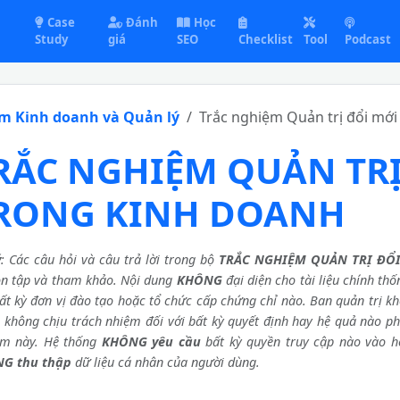
Case
Đánh
Học
Study
giá
SEO
Checklist
Tool
Podcast
ệm Kinh doanh và Quản lý
Trắc nghiệm Quản trị đổi mới
RẮC NGHIỆM QUẢN TRỊ
RONG KINH DOANH
ý
: Các câu hỏi và câu trả lời trong bộ
TRẮC NGHIỆM QUẢN TRỊ ĐỔ
ôn tập và tham khảo. Nội dung
KHÔNG
đại diện cho tài liệu chính th
ất kỳ đơn vị đào tạo hoặc tổ chức cấp chứng chỉ nào. Ban quản trị k
à không chịu trách nhiệm đối với bất kỳ quyết định hay hệ quả nào ph
ệm này. Hệ thống
KHÔNG yêu cầu
bất kỳ quyền truy cập nào vào h
G thu thập
dữ liệu cá nhân của người dùng.