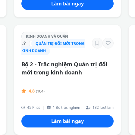
Làm bài ngay
KINH DOANH VÀ QUẢN
LÝ
QUẢN TRỊ ĐỔI MỚI TRONG
KINH DOANH
Bộ 2 - Trắc nghiệm Quản trị đổi
mới trong kinh doanh
4.8
(104)
45 Phút
|
1 Bộ trắc nghiệm
132 lượt làm
Làm bài ngay