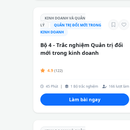
KINH DOANH VÀ QUẢN
LÝ
QUẢN TRỊ ĐỔI MỚI TRONG
KINH DOANH
Bộ 4 - Trắc nghiệm Quản trị đổi
mới trong kinh doanh
4.9
(122)
45 Phút
|
1 Bộ trắc nghiệm
166 lượt làm
Làm bài ngay