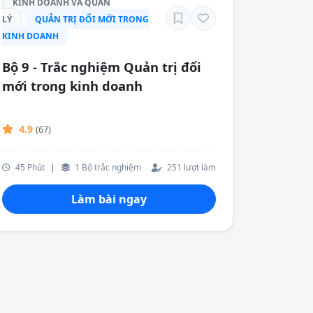
KINH DOANH VÀ QUẢN
LÝ
QUẢN TRỊ ĐỔI MỚI TRONG
KINH DOANH
Bộ 9 - Trắc nghiệm Quản trị đổi
mới trong kinh doanh
4.9
(67)
45 Phút
|
1 Bộ trắc nghiệm
251 lượt làm
Làm bài ngay