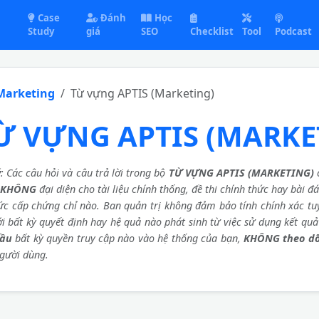
Case
Đánh
Học
Study
giá
SEO
Checklist
Tool
Podcast
Marketing
Từ vựng APTIS (Marketing)
Ừ VỰNG APTIS (MARKE
ý
: Các câu hỏi và câu trả lời trong bộ
TỪ VỰNG APTIS (MARKETING)
c
KHÔNG
đại diện cho tài liệu chính thống, đề thi chính thức hay bài 
ức cấp chứng chỉ nào. Ban quản trị không đảm bảo tính chính xác tuy
ới bất kỳ quyết định hay hệ quả nào phát sinh từ việc sử dụng kết qu
cầu
bất kỳ quyền truy cập nào vào hệ thống của bạn,
KHÔNG theo dõ
gười dùng.