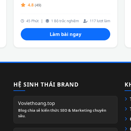
4.8
(49)
45 Phút
|
1 Bộ trắc nghiệm
117 lượt làm
Làm bài ngay
HỆ SINH THÁI BRAND
K
Voviethoang.top
Blog chia sẻ kiến thức SEO & Marketing chuyên
sâu.