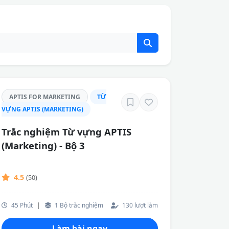
APTIS FOR MARKETING
TỪ
VỰNG APTIS (MARKETING)
Trắc nghiệm Từ vựng APTIS
(Marketing) - Bộ 3
4.5
(50)
45 Phút
|
1 Bộ trắc nghiệm
130 lượt làm
Làm bài ngay