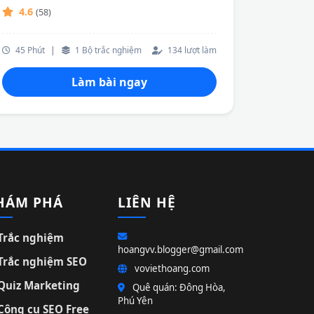
4.6
(58)
45 Phút
|
1 Bộ trắc nghiệm
134 lượt làm
Làm bài ngay
HÁM PHÁ
LIÊN HỆ
Trắc nghiệm
hoangvv.blogger@gmail.com
Trắc nghiệm SEO
voviethoang.com
Quiz Marketing
Quê quán: Đông Hòa,
Phú Yên
Công cụ SEO Free