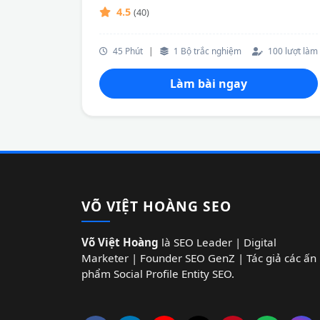
4.5
(40)
45 Phút
|
1 Bộ trắc nghiệm
100 lượt làm
Làm bài ngay
VÕ VIỆT HOÀNG SEO
Võ Việt Hoàng
là SEO Leader | Digital
Marketer | Founder SEO GenZ | Tác giả các ấn
phẩm Social Profile Entity SEO.