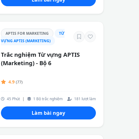
APTIS FOR MARKETING
TỪ
VỰNG APTIS (MARKETING)
Trắc nghiệm Từ vựng APTIS
(Marketing) - Bộ 6
4.9
(77)
45 Phút
|
1 Bộ trắc nghiệm
181 lượt làm
Làm bài ngay