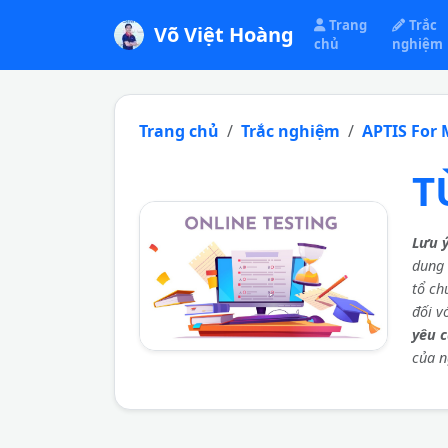
Trang
Trắc
Võ Việt Hoàng
chủ
nghiệm
Trang chủ
Trắc nghiệm
APTIS For 
T
Lưu 
dung
tổ ch
đối v
yêu 
của n