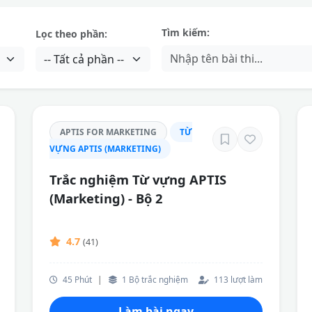
Tìm kiếm:
Lọc theo phần:
APTIS FOR MARKETING
TỪ
VỰNG APTIS (MARKETING)
Trắc nghiệm Từ vựng APTIS
(Marketing) - Bộ 2
4.7
(41)
45 Phút
|
1 Bộ trắc nghiệm
113 lượt làm
Làm bài ngay