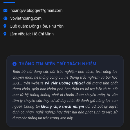
hoangvv.blogger@gmail.com
voviethoang.com
Quê quán: Đông Hòa, Phú Yên
Làm việc tại: Hồ Chí Minh
THÔNG TIN MIỄN TRỪ TRÁCH NHIỆM
Toàn bộ nội dung các bài trắc nghiệm tính cách, test năng lực
chuyên môn, hệ thống công cụ, hệ thống trắc nghiệm và bài học
SEO,... trên website
Võ Việt Hoàng Official
chỉ mang tính chất
tham khảo, giúp bạn khám phá bản thân và bổ trợ kiến thức. Kết
quả từ hệ thống không phải là chuẩn đoán chuyên môn, tư vấn
tâm lý chuyên sâu hay cơ sở duy nhất để đánh giá năng lực con
người. Chúng tôi
không chịu trách nhiệm
đối với bất kỳ quyết
định cá nhân, nghề nghiệp hay thiệt hại nào phát sinh từ việc sử
dụng các thông tin trên trang web này.